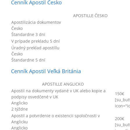
Cenník Apostil Česko
APOSTILLE ČESKO
Apostilizácia dokumentov
Česko
Štandardne 3 dni
V prípade prekladu 5 dní
Úradný preklad apostillu
Česko
Štandardne 5 dní
Cenník Apostil Veľká Británia
APOSTILLE ANGLICKO
Apostil na dokumenty vydané v UK alebo kopie a
150€
podpisy osvedčené v UK
[su_but
Anglicko
icon="i
2 týždne
Apostil a potvrdenie o existencii spoločnosti v
200€
Anglicku
[su_but
Anglicko