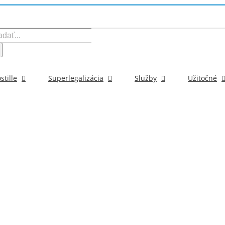
ať:
stille
Superlegalizácia
Služby
Užitočné