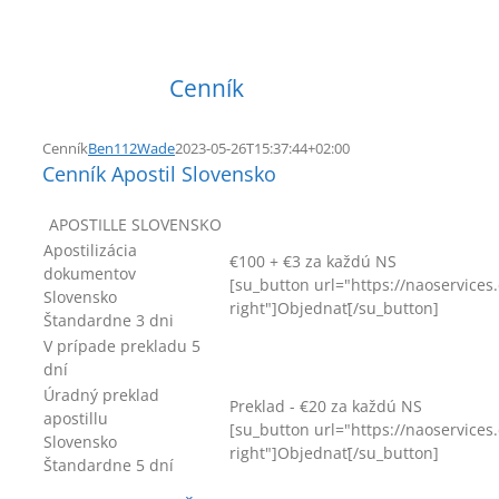
Cenník
Cenník
Ben112Wade
2023-05-26T15:37:44+02:00
Cenník Apostil Slovensko
APOSTILLE SLOVENSKO
Apostilizácia
€100 + €3 za každú NS
dokumentov
[su_button url="https://naoservice
Slovensko
right"]Objednať[/su_button]
Štandardne 3 dni
V prípade prekladu 5
dní
Úradný preklad
Preklad - €20 za každú NS
apostillu
[su_button url="https://naoservice
Slovensko
right"]Objednať[/su_button]
Štandardne 5 dní