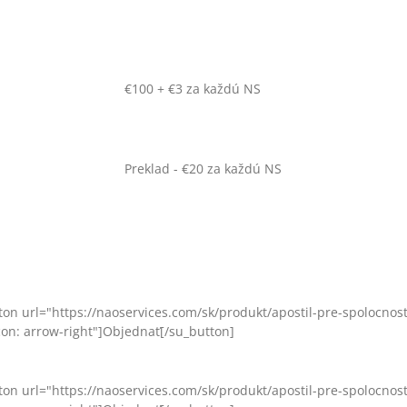
€100 + €3 za každú NS
Preklad - €20 za každú NS
ton url="https://naoservices.com/sk/produkt/apostil-pre-spolocno
con: arrow-right"]Objednať[/su_button]
ton url="https://naoservices.com/sk/produkt/apostil-pre-spolocno