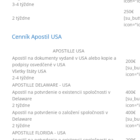
icon="i
3-4 týždne
250€
2 týždne
[su_but
icon="i
Cenník Apostil USA
APOSTILLE USA
Apostil na dokumenty vydané v USA alebo kopie a
200€
podpisy osvedčené v USA
[su_bu
Všetky štáty USA
icon="
2-4 týždne
APOSTILLE DELAWARE - USA
Apostil na potvrdenie o existencii spoločnosti v
400€
Delaware
[su_bu
2 týždne
icon="
Apostil na potvrdenie o založení spoločnosti v
400€
Delaware
[su_bu
2 týždne
icon="
APOSTILLE FLORIDA - USA
Apostil na potvrdenie o existencii spoločnosti na
200€