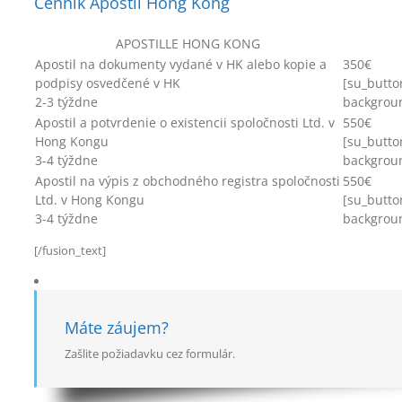
Cenník Apostil Hong Kong
APOSTILLE HONG KONG
Apostil na dokumenty vydané v HK alebo kopie a
350€
podpisy osvedčené v HK
[su_butto
2-3 týždne
backgroun
Apostil a potvrdenie o existencii spoločnosti Ltd. v
550€
Hong Kongu
[su_butto
3-4 týždne
backgroun
Apostil na výpis z obchodného registra spoločnosti
550€
Ltd. v Hong Kongu
[su_butto
3-4 týždne
backgroun
[/fusion_text]
Máte záujem?
Zašlite požiadavku cez formulár.