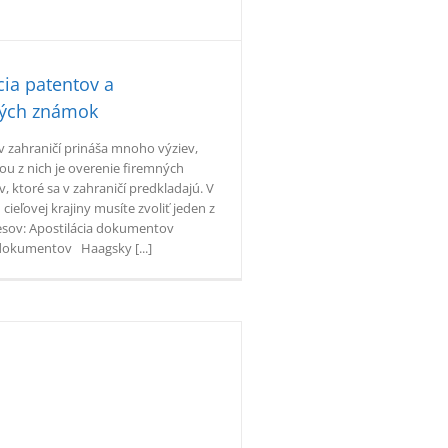
cia patentov a
ých známok
v zahraničí prináša mnoho výziev,
ou z nich je overenie firemných
 ktoré sa v zahraničí predkladajú. V
 cieľovej krajiny musíte zvoliť jeden z
sov: Apostilácia dokumentov
 dokumentov Haagsky [...]