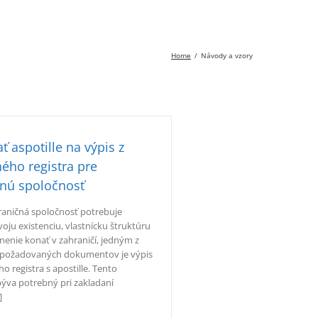
Home
Návody a vzory
ť aspotille na výpis z
ého registra pre
čnú spoločnosť
raničná spoločnosť potrebuje
oju existenciu, vlastnícku štruktúru
nenie konať v zahraničí, jedným z
e požadovaných dokumentov je výpis
 registra s apostille. Tento
va potrebný pri zakladaní
]