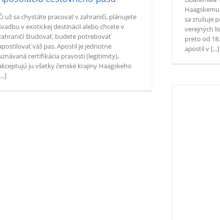
Haagskemu d
Či už sa chystáte pracovať v zahraničí, plánujete
sa zrušuje p
svadbu v exotickej destinácii alebo chcete v
verejných li
zahraničí študovať, budete potrebovať
preto od 18
apostilovať váš pas. Apostil je jednotne
apostil v [...]
uznávaná certifikácia pravosti (legitimity),
akceptujú ju všetky čenské krajiny Haagskeho
...]
Apostilácia patentov a ochranných známok
Apostille
Overovanie dokumentov