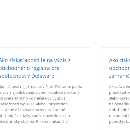
Ako získať apostille na výpis z
Ako získa
obchodného registra pre
obchodn
spoločnosť v Delaware
zahrani
Spoločnosti registrované v štáte Delaware patria
Ak vaša zah
medzi najobľúbenejšie podnikateľské štruktúry
preukázať sv
na svete. Mnoho podnikateľov využíva
alebo opráv
spoločnosti typu LLC alebo Corporation
najčastejši
založené v Delaware na medzinárodné
z obchodného
obchodné aktivity, správu investícií alebo
dokument bý
elektronický obchod. Pri komunikácii [...]
pobočky, [...