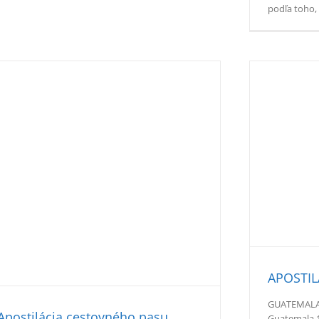
podľa toho, 
APOSTILÁCIA V GUATEMALE
Apostille
APOSTIL
GUATEMALA
Apostilácia cestovného pasu
Guatemala 19