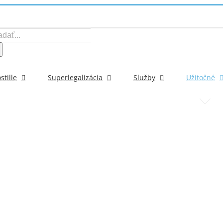
ať:
stille
Superlegalizácia
Služby
Užitočné