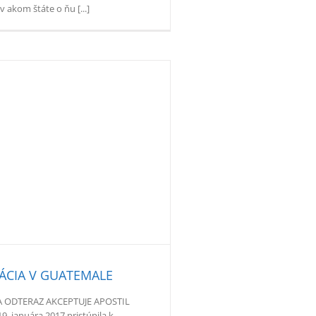
v akom štáte o ňu [...]
ÁCIA V GUATEMALE
 ODTERAZ AKCEPTUJE APOSTIL
. januára 2017 pristúpila k