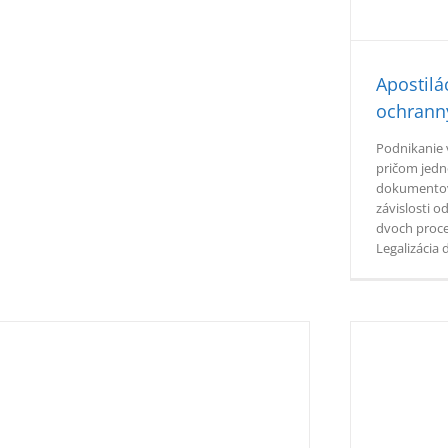
Apostilá
ochrann
Podnikanie 
pričom jedn
dokumentov,
závislosti od
dvoch proce
Legalizácia