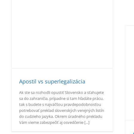
Apostilácia cestovného pasu
Apostil vs superlegalizácia
Apostille
Ak ste sa rozhodli opustiť Slovensko a sťahujete
sa do zahraničia, prípadne si tam hľadáte prácu,
tak s budete s najväčšou pravdepodobnosťou
potrebovať preklad slovenských verejných listín
do cudzieho jazyka. Okrem úradného prekladu
Vám vieme zabezpečiť aj osvedčenie [...]