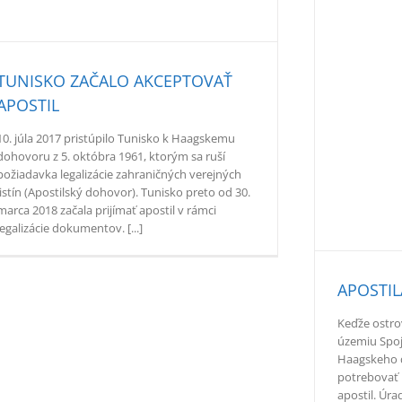
TUNISKO ZAČALO AKCEPTOVAŤ
APOSTIL
10. júla 2017 pristúpilo Tunisko k Haagskemu
dohovoru z 5. októbra 1961, ktorým sa ruší
požiadavka legalizácie zahraničných verejných
listín (Apostilský dohovor). Tunisko preto od 30.
marca 2018 začala prijímať apostil v rámci
legalizácie dokumentov. [...]
APOSTIL
Keďže ostro
územiu Spoj
Haagskeho d
potrebovať 
apostil. Úra