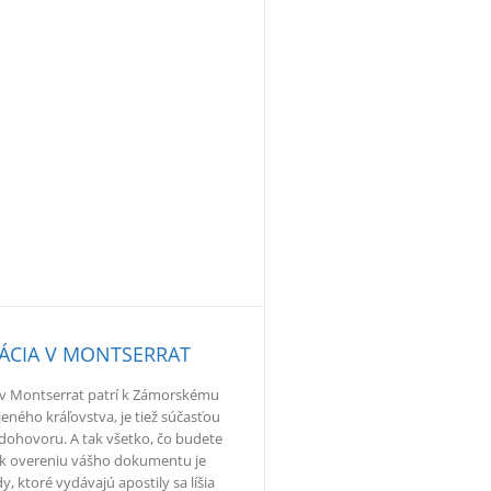
ÁCIA V MONTSERRAT
v Montserrat patrí k Zámorskému
eného kráľovstva, je tiež súčasťou
ohovoru. A tak všetko, čo budete
k overeniu vášho dokumentu je
dy, ktoré vydávajú apostily sa líšia