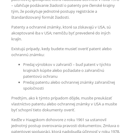
– uľahčuje podávanie žiadostí o patenty pre členské krajiny
tým, že poskytuje jednotné postupy registrácie a
štandardizovaný formát žiadosti.
Patenty a ochranné známky, ktoré sa získavajú v USA, sú
akceptované iba v USA; nemôžu byť prevedené do iných
krajín.
Existujú prípady, kedy budete musieť overiť patent alebo
ochrannú známku:
Predaj výrobkov v zahraničí – buď patent v týchto
krajinách kúpite alebo požiadate o zahraničnú
patentovú ochranu
Predaj patentu alebo ochrannej známky zahraničnej
spoločnosti
Predtým, ako k týmto prípadom dôjde, musíte preukázať
vlastníctvo patentu alebo ochrannej známky v USA a musíte
byť schopní tieto dokumenty overiť.
Keďže v Haagskom dohovore z roku 1961 sa ustanovil
jednotný postup overovania pravosti dokumentov, Zmluva o
patentovej spolupráci, ktorá nadobudla účinnosť v roku 1978,