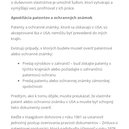
o duševnom vlastníctve je umožniť ľuďom, ktorí vytvárajú a
vymýšľajú veci, profitovať z ich práce.
Apostilácia patentov a ochranných známok
Patenty a ochranné známky, ktoré sa získavajú v USA, sú
akceptované iba v USA; nemôžu byť prevedené do iných
krajín.
Existujú prípady, v ktorých budete musieť overiť patentové
alebo ochranné známky:
Predaj výrobkov v zahraničí – buď získajte patenty v
týchto krajinách alebo požiadajte o zahraničnú
patentovú ochranu
Predaj patentu alebo ochrannej známky zámorskej
spoločnosti
Predtým, ako k tomu dôjde, musíte preukázať, že vlastníte
patent alebo ochrannú známku v USA a musíte byť schopný
tieto dokumenty overiť.
Keďže v Haagskom dohovore z roku 1961 sa ustanovil
jednotný postup overovania pravosti dokumentov – Zmluva o
patentovej spolupráci, ktorá nadobudla účinnosť v roku 1978