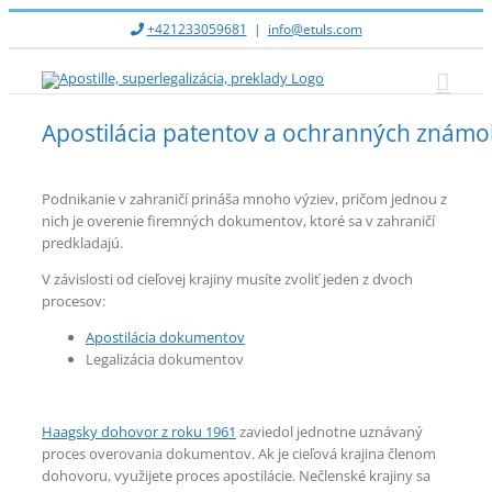
Skip
+421233059681
|
info@etuls.com
to
content
Apostilácia patentov a ochranných známo
Podnikanie v zahraničí prináša mnoho výziev, pričom jednou z
nich je overenie firemných dokumentov, ktoré sa v zahraničí
predkladajú.
V závislosti od cieľovej krajiny musíte zvoliť jeden z dvoch
procesov:
Apostilácia dokumentov
Legalizácia dokumentov
Haagsky dohovor z roku 1961
zaviedol jednotne uznávaný
proces overovania dokumentov. Ak je cieľová krajina členom
dohovoru, využijete proces apostilácie. Nečlenské krajiny sa