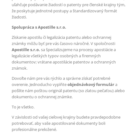
uľahčuje podávanie žiadostí o patenty pre členské krajiny tým,
že poskytuje jednotné postupy a štandardizovaný formát
žiadosti.
Spolupráca s Apostille s.r.o.
Získanie apostilu či legalizácia patentu alebo ochrannej
známky môžu byť pre vás časovo náročné. V spoločnosti
Apostille s.r.o.
sa špecializujeme na procesy apostiácie a
legalizácie všetkých typov osobných a firemných
dokumentov; vrátane apostilácie patentov a ochranných
známok.
Dovoľte nám pre vás rýchlo a správne získať potrebné
overenie. Jednoducho vyplňte
objednávkový formulár
a
pošlite nám poštou originál patentu (so zlatou pečaťou) alebo
dokumentu o ochrannej známke.
To je všetko.
V závislosti od vašej cieľovej krajiny budete pravdepodobne
potrebovať, aby vaše apostilované dokumenty boli
profesionálne preložené.