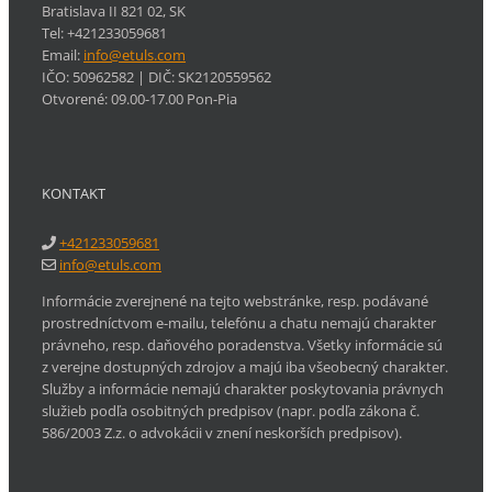
Bratislava
II
821 02
,
SK
Tel:
+421233059681
Email:
info@etuls.com
IČO: 50962582
| DIČ:
SK2120559562
Otvorené:
09.00-17.00 Pon-Pia
KONTAKT
+421233059681
info@etuls.com
Informácie zverejnené na tejto webstránke, resp. podávané
prostredníctvom e-mailu, telefónu a chatu nemajú charakter
právneho, resp. daňového poradenstva. Všetky informácie sú
z verejne dostupných zdrojov a majú iba všeobecný charakter.
Služby a informácie nemajú charakter poskytovania právnych
služieb podľa osobitných predpisov (napr. podľa zákona č.
586/2003 Z.z. o advokácii v znení neskorších predpisov).