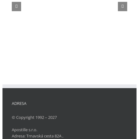
ADRESA
© Copyright 1992 – 2027
Apostille s.r.o.
Adresa:
Trnavská cesta 82A
,