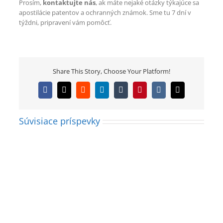
Prosím,
kontaktujte nás
, ak máte nejaké otázky týkajúce sa
apostilácie patentov a ochranných známok. Sme tu 7 dní v
týždni, pripravení vám pomôcť.
Share This Story, Choose Your Platform!
Facebook
X
Reddit
LinkedIn
Tumblr
Pinterest
Vk
Email
Ako
Súvisiace príspevky
získať
superlegalizáciu
na
plnú
moc
do
Anglicka