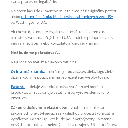
riadia procesom legalizácie.
Na apostiláciu dokumentov musíte predložiť originálny patent
alebo
ochrannú známku Ministerstvu zahraničných vecí USA
vo Washingtone, D.C.
Ak chcete dokumenty legalizovať, po získaní overenia od
ministerstva zahraničných vecí USA, budete spolupracovať s
veľvyslanectvom alebo konzulátom cieľovej krajiny.
Než budeme pokračovať …
Najskôr si vysvetlíme niekoľko definícií.
Ochranná známka
– chráni symbol, názov, dielo, logo alebo
dizajn, ktorý je používaný na reprezentáciu výroby tovaru.
Patent
– udeľuje vlastnícke práva vynálezcovi nového
produktu, čím zabraňuje ostatným vo výrobe identického
produktu.
Zákon o duševnom vlastníctve
– zaoberá sa oblasťou
zákonných práv, týkajúcich sa výsledkov procesu tvorivosti a
vynálezov. Kontroluje, kto bude používať výtvory – vrátane
nových produktov, umeleckých diel a dizajnov. Účelom zákona