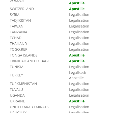
SWEDEN
Apostille
SWITZERLAND
Apostille
SYRIA
Legalisation
TADJIKISTAN
Legalisation
TAIWAN
Legalisation
TANZANIA
Legalisation
TCHAD
Legalisation
THAILAND
Legalisation
TOGO,REP
Legalisation
TONGA ISLANDS
Apostille
TRINIDAD AND TOBAGO
Apostille
TUNISIA
Legalisation
Legalised/
TURKEY
Apostille
TURKMENISTAN
Legalisation
TUVALU
Legalisation
UGANDA
Legalisation
UKRAINE
Apostille
UNITED ARAB EMIRATS
Legalisation
URUGUAY
Legalisation