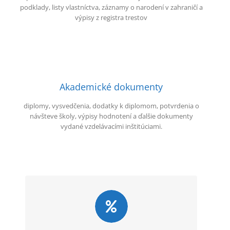
podklady, listy vlastníctva, záznamy o narodení v zahraničí a
výpisy z registra trestov
Akademické dokumenty
diplomy, vysvedčenia, dodatky k diplomom, potvrdenia o
návšteve školy, výpisy hodnotení a ďalšie dokumenty
vydané vzdelávacími inštitúciami.
Overený postup
Klientov informujeme o predpokladanom trvaní
služby a priebežne sledujeme stav spracovania.