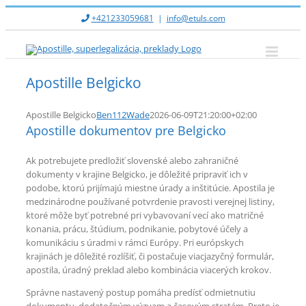
Skip
+421233059681
|
info@etuls.com
to
content
Apostille Belgicko
Apostille Belgicko
Ben112Wade
2026-06-09T21:20:00+02:00
Apostille dokumentov pre Belgicko
Ak potrebujete predložiť slovenské alebo zahraničné
dokumenty v krajine Belgicko, je dôležité pripraviť ich v
podobe, ktorú prijímajú miestne úrady a inštitúcie. Apostila je
medzinárodne používané potvrdenie pravosti verejnej listiny,
ktoré môže byť potrebné pri vybavovaní vecí ako matričné
konania, prácu, štúdium, podnikanie, pobytové účely a
komunikáciu s úradmi v rámci Európy. Pri európskych
krajinách je dôležité rozlíšiť, či postačuje viacjazyčný formulár,
apostila, úradný preklad alebo kombinácia viacerých krokov.
Správne nastavený postup pomáha predísť odmietnutiu