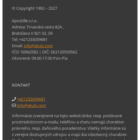
© Copyright 1992 – 2027
Apostille s.r.o.
Adresa:
Trnavská cesta 82A
,
Bratislava
II
821 02
,
SK
Tel:
+421233059681
Email:
info@etuls.com
IČO: 50962582
| DIČ:
SK2120559562
Otvorené:
09.00-17.00 Pon-Pia
KONTAKT
+421233059681
info@etuls.com
Informácie zverejnené na tejto webstránke, resp. podávané
prostredníctvom e-mailu, telefónu a chatu nemajú charakter
právneho, resp. daňového poradenstva. Všetky informácie sú
z verejne dostupných zdrojov a majú iba všeobecný charakter.