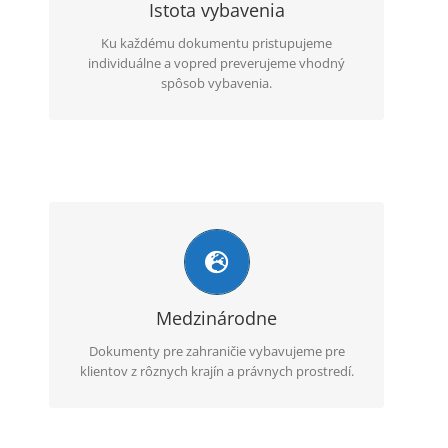
Istota vybavenia
Ku každému dokumentu pristupujeme
individuálne a vopred preverujeme vhodný
spôsob vybavenia.
Globálne skúsenosti
Vďaka medzinárodným skúsenostiam vieme
zvoliť postup vhodný pre konkrétny typ
dokumentu a krajinu použitia.
Medzinárodne
Dokumenty pre zahraničie vybavujeme pre
klientov z rôznych krajín a právnych prostredí.