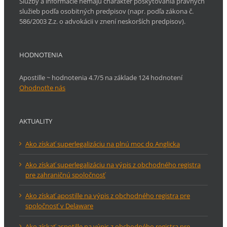
Služby a informácie nemajú charakter poskytovania právnych
služieb podľa osobitných predpisov (napr. podľa zákona č.
586/2003 Z.z. o advokácii v znení neskorších predpisov).
HODNOTENIA
Apostille ~ hodnotenia 4.7/5 na základe 124 hodnotení
Ohodnoťte nás
AKTUALITY
Ako získať superlegalizáciu na plnú moc do Anglicka
Ako získať superlegalizáciu na výpis z obchodného registra
pre zahraničnú spoločnosť
Ako získať apostille na výpis z obchodného registra pre
spoločnosť v Delaware
Ako získať aspotille na výpis z obchodného registra pre