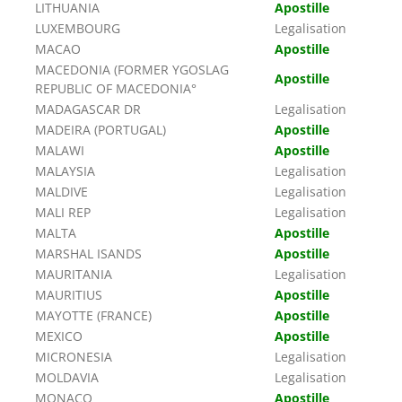
LITHUANIA
Apostille
LUXEMBOURG
Legalisation
MACAO
Apostille
MACEDONIA (FORMER YGOSLAG
Apostille
REPUBLIC OF MACEDONIA°
MADAGASCAR DR
Legalisation
MADEIRA (PORTUGAL)
Apostille
MALAWI
Apostille
MALAYSIA
Legalisation
MALDIVE
Legalisation
MALI REP
Legalisation
MALTA
Apostille
MARSHAL ISANDS
Apostille
MAURITANIA
Legalisation
MAURITIUS
Apostille
MAYOTTE (FRANCE)
Apostille
MEXICO
Apostille
MICRONESIA
Legalisation
MOLDAVIA
Legalisation
MONACO
Apostille