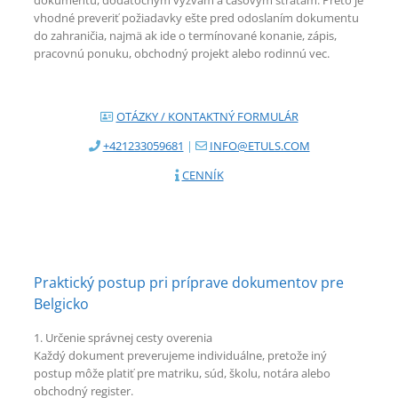
dokumentu, dodatočným výzvam a časovým stratám. Preto je
vhodné preveriť požiadavky ešte pred odoslaním dokumentu
do zahraničia, najmä ak ide o termínované konanie, zápis,
pracovnú ponuku, obchodný projekt alebo rodinnú vec.
OTÁZKY / KONTAKTNÝ FORMULÁR
+421233059681
|
INFO@ETULS.COM
CENNÍK
Praktický postup pri príprave dokumentov pre
Belgicko
1. Určenie správnej cesty overenia
Každý dokument preverujeme individuálne, pretože iný
postup môže platiť pre matriku, súd, školu, notára alebo
obchodný register.