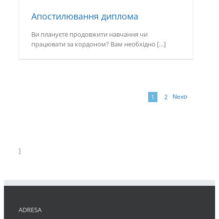
Апостилювання диплома
Ви плануєте продовжити навчання чи
працювати за кордоном? Вам необхідно […]
Next
1
2
]
ADRESA