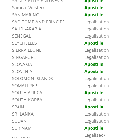
SAINTS KITTS AND NEVIS
Apostille
Samoa, Western
Apostille
SAN MARINO
Apostille
SAO TOME AND PRINCIPE
Legalisation
SAUDI-ARABIA
Legalisation
SENEGAL
Legalisation
SEYCHELLES
Apostille
SIERRA LEONE
Legalisation
SINGAPORE
Legalisation
SLOVAKIA
Apostille
SLOVENIA
Apostille
SOLOMON ISLANDS
Legalisation
SOMALI REP
Legalisation
SOUTH AFRICA
Apostille
SOUTH-KOREA
Legalisation
SPAIN
Apostille
SRI LANKA
Legalisation
SUDAN
Legalisation
SURINAM
Apostille
Legalised/