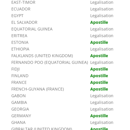
EAST-TIMOR
Legalisation
ECUADOR
Legalisation
EGYPT
Legalisation
EL SALVADOR
Apostille
EQUATORIAL GUINEA
Legalisation
ERITREA
Legalisation
ESTONIA
Apostille
ETHIOPIA
Legalisation
FALKLANDS (UNITED KINGDOM)
Apostille
FERNANDO POO (EQUATORIAL GUINEA)
Legalisation
FIDJI
Apostille
FINLAND
Apostille
FRANCE
Apostille
FRENCH-GUYANA (FRANCE)
Apostille
GABON
Legalisation
GAMBIA
Legalisation
GEORGIA
Legalisation
GERMANY
Apostille
GHANA
Legalisation
GIBRALTAR (UNITED KINGDOM)
Apostille