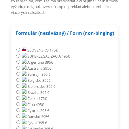
zo zahraničia, komu sa má predkladať a či prijímajúca inštitúcia
vyžaduje originál, overenú kópiu, preklad alebo kombináciu
viacerých náležitostí.
Formulár (nezáväzný) / Form (non-binging)
________________________________________________________
SLOVENSKO 175€
SUPERLEGALIZÁCIA 495€
Argentína 395€
Austrália 395€
Bahrajn 395 €
Belgicko 395€
Bielorusko 395 €
Brazília 395 €
Česko 175€
Čína 495€
Cyprus 395 €
Dánsko 395€
Egypt 395 €
Estónsko 395 €