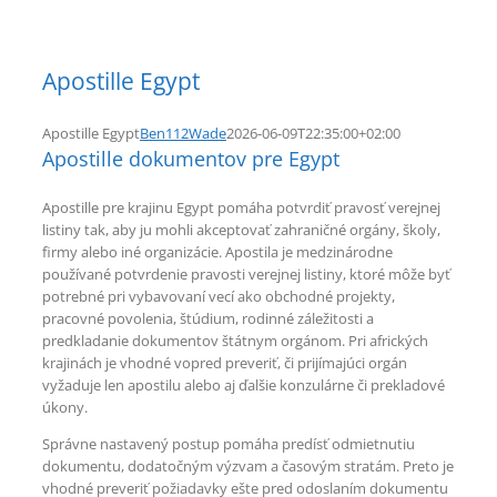
Apostille Egypt
Apostille Egypt
Ben112Wade
2026-06-09T22:35:00+02:00
Apostille dokumentov pre Egypt
Apostille pre krajinu Egypt pomáha potvrdiť pravosť verejnej
listiny tak, aby ju mohli akceptovať zahraničné orgány, školy,
firmy alebo iné organizácie. Apostila je medzinárodne
používané potvrdenie pravosti verejnej listiny, ktoré môže byť
potrebné pri vybavovaní vecí ako obchodné projekty,
pracovné povolenia, štúdium, rodinné záležitosti a
predkladanie dokumentov štátnym orgánom. Pri afrických
krajinách je vhodné vopred preveriť, či prijímajúci orgán
vyžaduje len apostilu alebo aj ďalšie konzulárne či prekladové
úkony.
Správne nastavený postup pomáha predísť odmietnutiu
dokumentu, dodatočným výzvam a časovým stratám. Preto je
vhodné preveriť požiadavky ešte pred odoslaním dokumentu