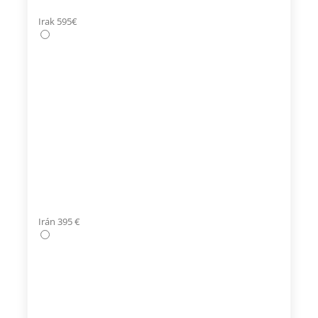
Irak 595€
Irán 395 €