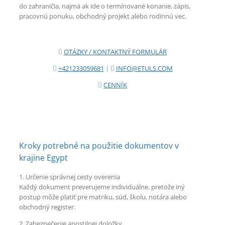
do zahraničia, najmä ak ide o termínované konanie, zápis,
pracovnú ponuku, obchodný projekt alebo rodinnú vec.
OTÁZKY / KONTAKTNÝ FORMULÁR
+421233059681
|
INFO@ETULS.COM
CENNÍK
Kroky potrebné na použitie dokumentov v
krajine Egypt
1. Určenie správnej cesty overenia
Každý dokument preverujeme individuálne, pretože iný
postup môže platiť pre matriku, súd, školu, notára alebo
obchodný register.
2. Zabezpečenie apostilnej doložky