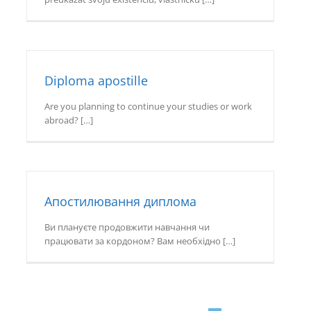
Diploma apostille
Are you planning to continue your studies or work
abroad? […]
Апостилювання диплома
Ви плануєте продовжити навчання чи
працювати за кордоном? Вам необхідно […]