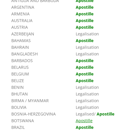
ANTIGUA AND BARBUDA
Apostille
ARGENTINA
Apostille
ARMENIA
Apostille
AUSTRALIA
Apostille
AUSTRIA
Apostille
AZERBEIJAN
Legalisation
BAHAMAS
Apostille
BAHRAIN
Legalisation
BANGLADESH
Legalisation
BARBADOS
Apostille
BELARUS
Apostille
BELGIUM
Apostille
BELIZE
Apostille
BENIN
Legalisation
BHUTAN
Legalisation
BIRMA / MYANMAR
Legalisation
BOLIVIA
Legalisation
BOSNIA-HERZEGOVINA
Legalised/
Apostille
BOTSWANA
Apostille
BRAZIL
Apostille