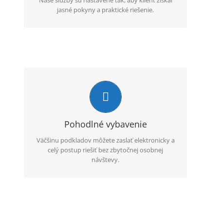
jasné pokyny a praktické riešenie.
Online komunikácia
Komunikácia prebieha e-mailom alebo
telefonicky, pričom klient má jasné informácie o
ďalšom postupe.
Pohodlné vybavenie
Väčšinu podkladov môžete zaslať elektronicky a
celý postup riešiť bez zbytočnej osobnej
návštevy.