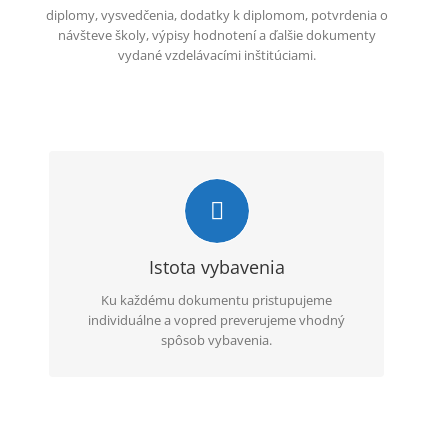
diplomy, vysvedčenia, dodatky k diplomom, potvrdenia o
návšteve školy, výpisy hodnotení a ďalšie dokumenty
vydané vzdelávacími inštitúciami.
Overený postup
Klientov informujeme o predpokladanom trvaní
služby a priebežne sledujeme stav spracovania.
Istota vybavenia
Ku každému dokumentu pristupujeme
individuálne a vopred preverujeme vhodný
spôsob vybavenia.