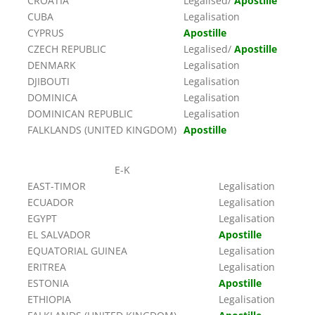
CROATIA
Legalised/
Apostille
CUBA
Legalisation
CYPRUS
Apostille
CZECH REPUBLIC
Legalised/
Apostille
DENMARK
Legalisation
DJIBOUTI
Legalisation
DOMINICA
Legalisation
DOMINICAN REPUBLIC
Legalisation
FALKLANDS (UNITED KINGDOM)
Apostille
E-K
EAST-TIMOR
Legalisation
ECUADOR
Legalisation
EGYPT
Legalisation
EL SALVADOR
Apostille
EQUATORIAL GUINEA
Legalisation
ERITREA
Legalisation
ESTONIA
Apostille
ETHIOPIA
Legalisation