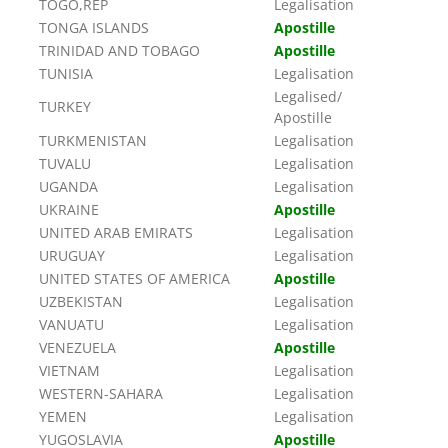
TOGO,REP
Legalisation
TONGA ISLANDS
Apostille
TRINIDAD AND TOBAGO
Apostille
TUNISIA
Legalisation
Legalised/
TURKEY
Apostille
TURKMENISTAN
Legalisation
TUVALU
Legalisation
UGANDA
Legalisation
UKRAINE
Apostille
UNITED ARAB EMIRATS
Legalisation
URUGUAY
Legalisation
UNITED STATES OF AMERICA
Apostille
UZBEKISTAN
Legalisation
VANUATU
Legalisation
VENEZUELA
Apostille
VIETNAM
Legalisation
WESTERN-SAHARA
Legalisation
YEMEN
Legalisation
YUGOSLAVIA
Apostille