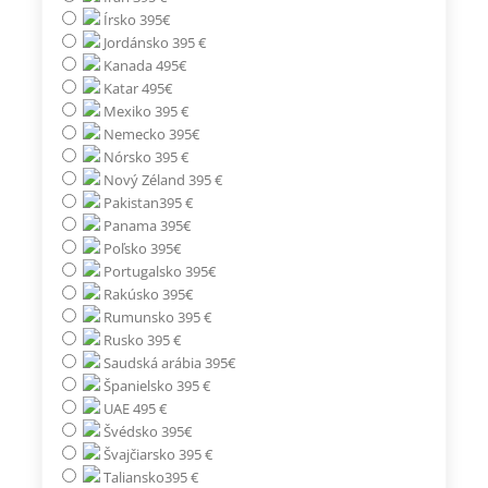
Írsko 395€
Jordánsko 395 €
Kanada 495€
Katar 495€
Mexiko 395 €
Nemecko 395€
Nórsko 395 €
Nový Zéland 395 €
Pakistan395 €
Panama 395€
Poľsko 395€
Portugalsko 395€
Rakúsko 395€
Rumunsko 395 €
Rusko 395 €
Saudská arábia 395€
Španielsko 395 €
UAE 495 €
Švédsko 395€
Švajčiarsko 395 €
Taliansko395 €