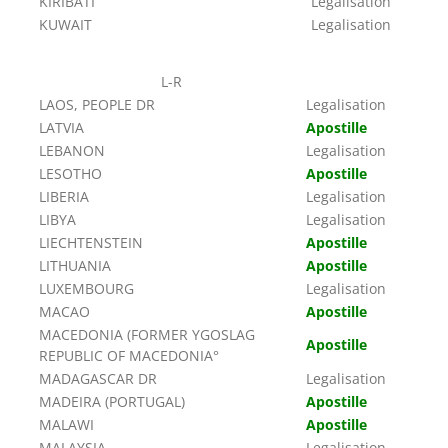
KIRIBATI
Legalisation
KUWAIT
Legalisation
L-R
LAOS, PEOPLE DR
Legalisation
LATVIA
Apostille
LEBANON
Legalisation
LESOTHO
Apostille
LIBERIA
Legalisation
LIBYA
Legalisation
LIECHTENSTEIN
Apostille
LITHUANIA
Apostille
LUXEMBOURG
Legalisation
MACAO
Apostille
MACEDONIA (FORMER YGOSLAG
Apostille
REPUBLIC OF MACEDONIA°
MADAGASCAR DR
Legalisation
MADEIRA (PORTUGAL)
Apostille
MALAWI
Apostille
MALAYSIA
Legalisation