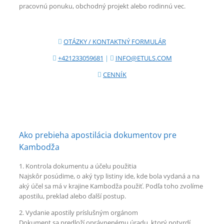
pracovnú ponuku, obchodný projekt alebo rodinnú vec.
OTÁZKY / KONTAKTNÝ FORMULÁR
+421233059681
|
INFO@ETULS.COM
CENNÍK
Ako prebieha apostilácia dokumentov pre
Kambodža
1. Kontrola dokumentu a účelu použitia
Najskôr posúdime, o aký typ listiny ide, kde bola vydaná a na
aký účel sa má v krajine Kambodža použiť. Podľa toho zvolíme
apostilu, preklad alebo ďalší postup.
2. Vydanie apostily príslušným orgánom
Dokument sa predloží oprávnenému úradu, ktorý potvrdí