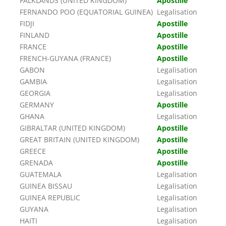
FALKLANDS (UNITED KINGDOM)
Apostille
FERNANDO POO (EQUATORIAL GUINEA)
Legalisation
FIDJI
Apostille
FINLAND
Apostille
FRANCE
Apostille
FRENCH-GUYANA (FRANCE)
Apostille
GABON
Legalisation
GAMBIA
Legalisation
GEORGIA
Legalisation
GERMANY
Apostille
GHANA
Legalisation
GIBRALTAR (UNITED KINGDOM)
Apostille
GREAT BRITAIN (UNITED KINGDOM)
Apostille
GREECE
Apostille
GRENADA
Apostille
GUATEMALA
Legalisation
GUINEA BISSAU
Legalisation
GUINEA REPUBLIC
Legalisation
GUYANA
Legalisation
HAITI
Legalisation