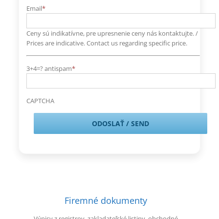
Email
*
Ceny sú indikatívne, pre upresnenie ceny nás kontaktujte. /
Prices are indicative. Contact us regarding specific price.
3+4=? antispam
*
CAPTCHA
Firemné dokumenty
Výpisy z registrov, zakladateľské listiny, obchodné