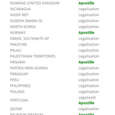
NGWANE (UNITED KINGDOM
Apostille
NICARAGUA
Legalisation
NIGER REP
Legalisation
NIGERIA (NAIRA-O)
Legalisation
NORTH-KOREA
Legalisation
NORWAY
Apostille
OMAN, SULTANATE OF
Legalisation
PAKISTAN
Legalisation
PALAU
Legalisation
PALESTINIAN TERRITORIES
Legalisation
PANAMA
Apostille
PAPOEA-NEW-GUINEA
Legalisation
PARAGUAY
Legalisation
PERU
Legalisation
PHILIPPINES
Legalisation
POLAND
Legalisation
Legalised/
PORTUGAL
Apostille
QATAR
Legalisation
REUNION (FRANCE)
Apostille