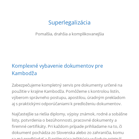
Superlegalizácia
Pomalšia, drahšia a komplikovanejšia
Komplexné vybavenie dokumentov pre
Kambodža
Zabezpečujeme kompletný servis pre dokumenty určené na
použitie v krajine Kambodža. Pomôžeme s kontrolou listín,
výberom správneho postupu, apostilou, úradným prekladom
aj s praktickými odporúčaniami k predloženiu dokumentov.
Najčastejšie sa riešia diplomy, výpisy známok, rodné a sobášne
listy, potvrdenia o bezúhonnosti, pracovné dokumenty a
firemné certifikáty. Pri každom prípade prihliadame na to, či
dokument pochádza zo Slovenska alebo zo zahraničia, komu
sa má predkladať a či prijímajúca inštitúcia vyžaduje originál,