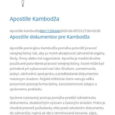
Apostille Kambodža
Apostille Kambodža
Ben112Wade
2026-06-09T23:27:00+02:00
Apostille dokumentov pre Kambodža
Apostille pre krajinu Kambodža pomáha potvrdiť pravosť
verejnej listiny tak, aby ju mohli akceptovať zahraničné orgány,
školy, firmy alebo iné organizácie. Apostila je medzinárodne
používané potvrdenie pravosti verejnej listiny, ktoré môže byť
potrebné pri vybavovaní vecí ako štúdium, zamestnanie,
pobyt, obchodnú spoluprácu a predkladanie dokumentov
miestnym úradom. Ázijské inštitúcie často venujú veľkú
pozornosť presnej forme listiny, konzistentnosti údajov a
správnemu prekladu.
Správne nastavený postup pomáha predísť odmietnutiu
dokumentu, dodatočným výzvam a časovým stratám. Preto je
vhodné preveriť požiadavky ešte pred odoslaním dokumentu
do zahraničia, najmä ak ide o termínované konanie, zápis,