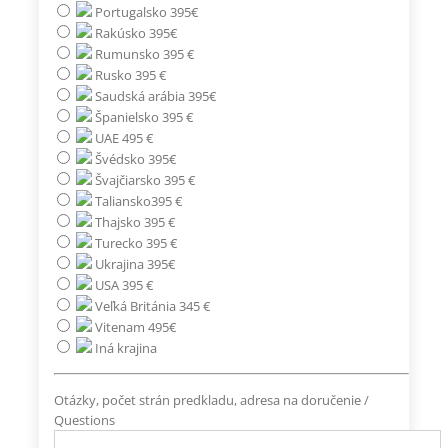
Portugalsko 395€
Rakúsko 395€
Rumunsko 395 €
Rusko 395 €
Saudská arábia 395€
Španielsko 395 €
UAE 495 €
Švédsko 395€
Švajčiarsko 395 €
Taliansko395 €
Thajsko 395 €
Turecko 395 €
Ukrajina 395€
USA 395 €
Veľká Británia 345 €
Vitenam 495€
Iná krajina
Otázky, počet strán predkladu, adresa na doručenie /
Questions