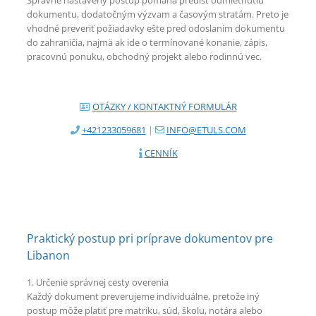
Správne nastavený postup pomáha predísť odmietnutiu
dokumentu, dodatočným výzvam a časovým stratám. Preto je
vhodné preveriť požiadavky ešte pred odoslaním dokumentu
do zahraničia, najmä ak ide o termínované konanie, zápis,
pracovnú ponuku, obchodný projekt alebo rodinnú vec.
OTÁZKY / KONTAKTNÝ FORMULÁR
+421233059681
|
INFO@ETULS.COM
CENNÍK
Praktický postup pri príprave dokumentov pre
Libanon
1. Určenie správnej cesty overenia
Každý dokument preverujeme individuálne, pretože iný
postup môže platiť pre matriku, súd, školu, notára alebo