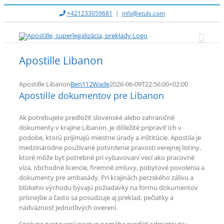
Skip
+421233059681
|
info@etuls.com
to
content
Apostille Libanon
Apostille Libanon
Ben112Wade
2026-06-09T22:56:00+02:00
Apostille dokumentov pre Libanon
Ak potrebujete predložiť slovenské alebo zahraničné
dokumenty v krajine Libanon, je dôležité pripraviť ich v
podobe, ktorú prijímajú miestne úrady a inštitúcie. Apostila je
medzinárodne používané potvrdenie pravosti verejnej listiny,
ktoré môže byť potrebné pri vybavovaní vecí ako pracovné
víza, obchodné licencie, firemné zmluvy, pobytové povolenia a
dokumenty pre ambasády. Pri krajinách perzského zálivu a
blízkeho východu bývajú požiadavky na formu dokumentov
prísnejšie a často sa posudzuje aj preklad, pečiatky a
nadväznosť jednotlivých overení.