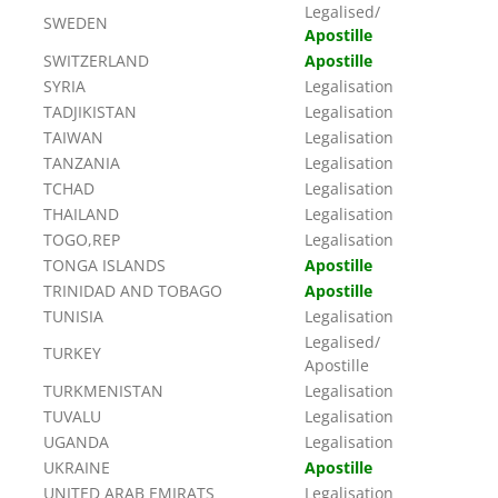
Legalised/
SWEDEN
Apostille
SWITZERLAND
Apostille
SYRIA
Legalisation
TADJIKISTAN
Legalisation
TAIWAN
Legalisation
TANZANIA
Legalisation
TCHAD
Legalisation
THAILAND
Legalisation
TOGO,REP
Legalisation
TONGA ISLANDS
Apostille
TRINIDAD AND TOBAGO
Apostille
TUNISIA
Legalisation
Legalised/
TURKEY
Apostille
TURKMENISTAN
Legalisation
TUVALU
Legalisation
UGANDA
Legalisation
UKRAINE
Apostille
UNITED ARAB EMIRATS
Legalisation