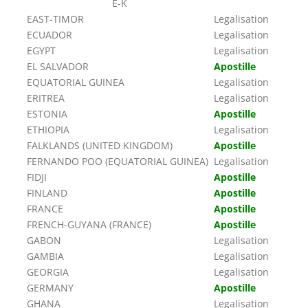
E-K
EAST-TIMOR
Legalisation
ECUADOR
Legalisation
EGYPT
Legalisation
EL SALVADOR
Apostille
EQUATORIAL GUINEA
Legalisation
ERITREA
Legalisation
ESTONIA
Apostille
ETHIOPIA
Legalisation
FALKLANDS (UNITED KINGDOM)
Apostille
FERNANDO POO (EQUATORIAL GUINEA)
Legalisation
FIDJI
Apostille
FINLAND
Apostille
FRANCE
Apostille
FRENCH-GUYANA (FRANCE)
Apostille
GABON
Legalisation
GAMBIA
Legalisation
GEORGIA
Legalisation
GERMANY
Apostille
GHANA
Legalisation