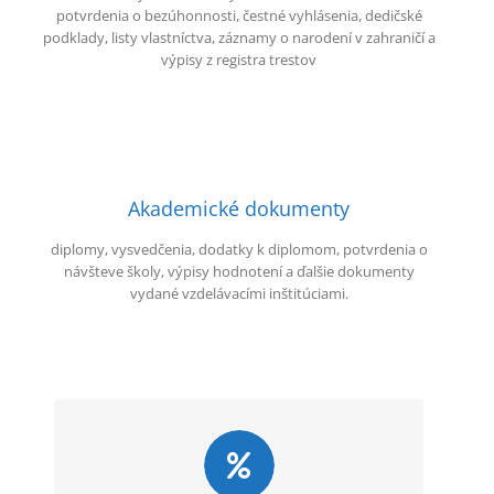
potvrdenia o bezúhonnosti, čestné vyhlásenia, dedičské
podklady, listy vlastníctva, záznamy o narodení v zahraničí a
výpisy z registra trestov
Akademické dokumenty
diplomy, vysvedčenia, dodatky k diplomom, potvrdenia o
návšteve školy, výpisy hodnotení a ďalšie dokumenty
vydané vzdelávacími inštitúciami.
Overený postup
Klientov informujeme o predpokladanom trvaní