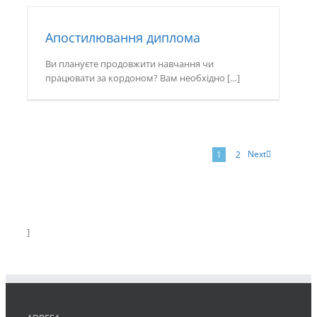
Апостилювання диплома
Ви плануєте продовжити навчання чи
працювати за кордоном? Вам необхідно […]
Next
1
2
]