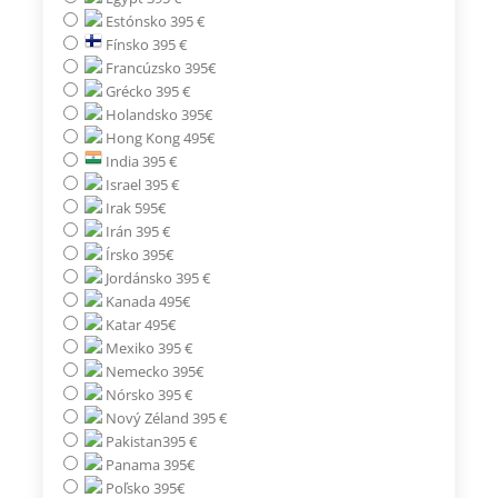
Estónsko 395 €
Fínsko 395 €
Francúzsko 395€
Grécko 395 €
Holandsko 395€
Hong Kong 495€
India 395 €
Israel 395 €
Irak 595€
Irán 395 €
Írsko 395€
Jordánsko 395 €
Kanada 495€
Katar 495€
Mexiko 395 €
Nemecko 395€
Nórsko 395 €
Nový Zéland 395 €
Pakistan395 €
Panama 395€
Poľsko 395€