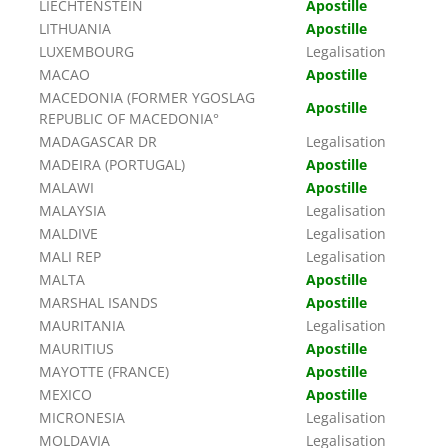
LIECHTENSTEIN
Apostille
LITHUANIA
Apostille
LUXEMBOURG
Legalisation
MACAO
Apostille
MACEDONIA (FORMER YGOSLAG
Apostille
REPUBLIC OF MACEDONIA°
MADAGASCAR DR
Legalisation
MADEIRA (PORTUGAL)
Apostille
MALAWI
Apostille
MALAYSIA
Legalisation
MALDIVE
Legalisation
MALI REP
Legalisation
MALTA
Apostille
MARSHAL ISANDS
Apostille
MAURITANIA
Legalisation
MAURITIUS
Apostille
MAYOTTE (FRANCE)
Apostille
MEXICO
Apostille
MICRONESIA
Legalisation
MOLDAVIA
Legalisation