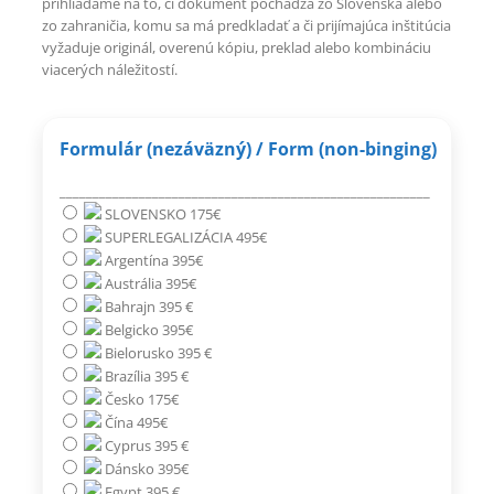
prihliadame na to, či dokument pochádza zo Slovenska alebo
zo zahraničia, komu sa má predkladať a či prijímajúca inštitúcia
vyžaduje originál, overenú kópiu, preklad alebo kombináciu
viacerých náležitostí.
Formulár (nezáväzný) / Form (non-binging)
________________________________________________________
SLOVENSKO 175€
SUPERLEGALIZÁCIA 495€
Argentína 395€
Austrália 395€
Bahrajn 395 €
Belgicko 395€
Bielorusko 395 €
Brazília 395 €
Česko 175€
Čína 495€
Cyprus 395 €
Dánsko 395€
Egypt 395 €