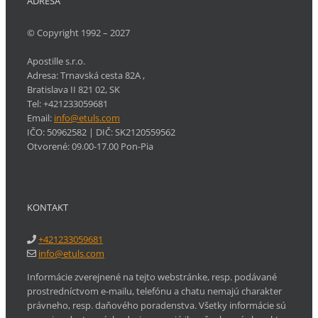
ADRESA
© Copyright 1992 – 2027
Apostille s.r.o.
Adresa:
Trnavská cesta 82A
,
Bratislava
II
821 02
,
SK
Tel:
+421233059681
Email:
info@etuls.com
IČO: 50962582
| DIČ:
SK2120559562
Otvorené:
09.00-17.00 Pon-Pia
KONTAKT
+421233059681
info@etuls.com
Informácie zverejnené na tejto webstránke, resp. podávané
prostredníctvom e-mailu, telefónu a chatu nemajú charakter
právneho, resp. daňového poradenstva. Všetky informácie sú