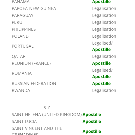
PANAMA
Apostille
PAPOEA-NEW-GUINEA
Legalisation
PARAGUAY
Legalisation
PERU
Legalisation
PHILIPPINES
Legalisation
POLAND
Legalisation
Legalised/
PORTUGAL
Apostille
QATAR
Legalisation
REUNION (FRANCE)
Apostille
Legalised/
ROMANIA
Apostille
RUSSIAN FEDERATION
Apostille
RWANDA
Legalisation
S-Z
SAINT HELENA (UNITED KINGDOM)
Apostille
SAINT LUCIA
Apostille
SAINT VINCENT AND THE
Apostille
GRENADINES