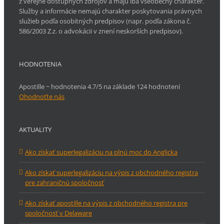
z verejne dostupných zdrojov a majú iba všeobecný charakter.
Služby a informácie nemajú charakter poskytovania právnych
služieb podľa osobitných predpisov (napr. podľa zákona č.
586/2003 Z.z. o advokácii v znení neskorších predpisov).
HODNOTENIA
Apostille ~ hodnotenia 4.7/5 na základe 124 hodnotení
Ohodnoťte nás
AKTUALITY
Ako získať superlegalizáciu na plnú moc do Anglicka
Ako získať superlegalizáciu na výpis z obchodného registra
pre zahraničnú spoločnosť
Ako získať apostille na výpis z obchodného registra pre
spoločnosť v Delaware