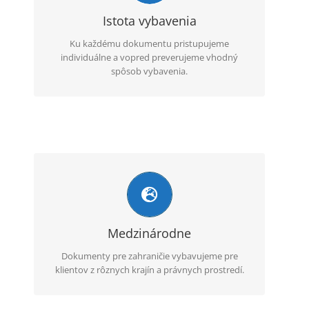
služby a priebežne sledujeme stav spracovania.
Istota vybavenia
Ku každému dokumentu pristupujeme
individuálne a vopred preverujeme vhodný
spôsob vybavenia.
Globálne skúsenosti
Vďaka medzinárodným skúsenostiam vieme
zvoliť postup vhodný pre konkrétny typ
dokumentu a krajinu použitia.
Medzinárodne
Dokumenty pre zahraničie vybavujeme pre
klientov z rôznych krajín a právnych prostredí.