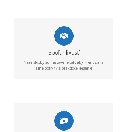
Komplexný servis
Okrem apostily zabezpečujeme aj úradné
preklady, legalizačné úkony, nostrifikácie,
aprobácie a pomoc pri získaní originálov
Spoľahlivosť
dokumentov.
Naše služby sú nastavené tak, aby klient získal
jasné pokyny a praktické riešenie.
Online komunikácia
Komunikácia prebieha e-mailom alebo
telefonicky, pričom klient má jasné informácie o