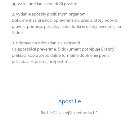
apostilu, preklad alebo ďalší postup.
2. Vydanie apostily príslušným orgánom
Dokument sa predloží oprávnenému úradu, ktorý potvrdí
pravosť podpisu, pečiatky alebo funkcie osoby uvedenej na
listine.
3. Príprava na odovzdanie v zahraničí
Po apostilácii preveríme, či dokument potrebuje úradný
preklad, kópiu alebo ďalšie formálne doplnenie podľa
požiadaviek prijímajúcej inštitúcie.
Apostille
Rýchlejší, lacnejší a jednoduchší