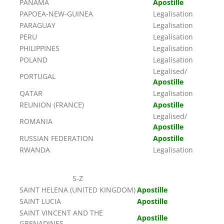
PANAMA
Apostille
PAPOEA-NEW-GUINEA
Legalisation
PARAGUAY
Legalisation
PERU
Legalisation
PHILIPPINES
Legalisation
POLAND
Legalisation
Legalised/
PORTUGAL
Apostille
QATAR
Legalisation
REUNION (FRANCE)
Apostille
Legalised/
ROMANIA
Apostille
RUSSIAN FEDERATION
Apostille
RWANDA
Legalisation
S-Z
SAINT HELENA (UNITED KINGDOM)
Apostille
SAINT LUCIA
Apostille
SAINT VINCENT AND THE
Apostille
GRENADINES