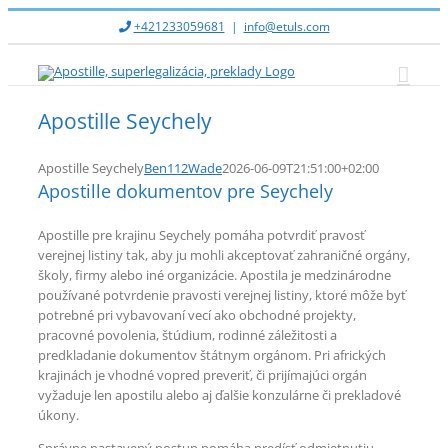
Skip
+421233059681
|
info@etuls.com
to
content
Apostille Seychely
Apostille Seychely
Ben112Wade
2026-06-09T21:51:00+02:00
Apostille dokumentov pre Seychely
Apostille pre krajinu Seychely pomáha potvrdiť pravosť
verejnej listiny tak, aby ju mohli akceptovať zahraničné orgány,
školy, firmy alebo iné organizácie. Apostila je medzinárodne
používané potvrdenie pravosti verejnej listiny, ktoré môže byť
potrebné pri vybavovaní vecí ako obchodné projekty,
pracovné povolenia, štúdium, rodinné záležitosti a
predkladanie dokumentov štátnym orgánom. Pri afrických
krajinách je vhodné vopred preveriť, či prijímajúci orgán
vyžaduje len apostilu alebo aj ďalšie konzulárne či prekladové
úkony.