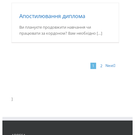
Апостилювання диплома
Ви плануєте продовжити навчання чи
працювати за кордоном? Вам необхідно […]
Next
1
2
]