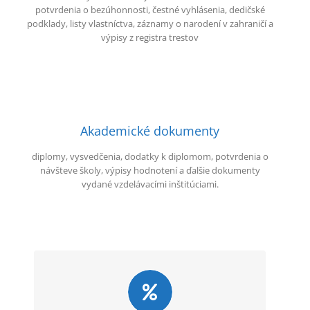
potvrdenia o bezúhonnosti, čestné vyhlásenia, dedičské
podklady, listy vlastníctva, záznamy o narodení v zahraničí a
výpisy z registra trestov
Akademické dokumenty
diplomy, vysvedčenia, dodatky k diplomom, potvrdenia o
návšteve školy, výpisy hodnotení a ďalšie dokumenty
vydané vzdelávacími inštitúciami.
Overený postup
Klientov informujeme o predpokladanom trvaní