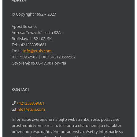
ADRESA
© Copyright 1992 – 2027
Apostille s.r.o.
Adresa:
Trnavská cesta 82A
,
Bratislava
II
821 02
,
SK
Tel:
+421233059681
Email:
info@etuls.com
IČO: 50962582
| DIČ:
SK2120559562
Otvorené:
09.00-17.00 Pon-Pia
KONTAKT
+421233059681
info@etuls.com
Informácie zverejnené na tejto webstránke, resp. podávané
prostredníctvom e-mailu, telefónu a chatu nemajú charakter
právneho, resp. daňového poradenstva. Všetky informácie sú