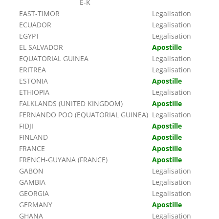
E-K
EAST-TIMOR
Legalisation
ECUADOR
Legalisation
EGYPT
Legalisation
EL SALVADOR
Apostille
EQUATORIAL GUINEA
Legalisation
ERITREA
Legalisation
ESTONIA
Apostille
ETHIOPIA
Legalisation
FALKLANDS (UNITED KINGDOM)
Apostille
FERNANDO POO (EQUATORIAL GUINEA)
Legalisation
FIDJI
Apostille
FINLAND
Apostille
FRANCE
Apostille
FRENCH-GUYANA (FRANCE)
Apostille
GABON
Legalisation
GAMBIA
Legalisation
GEORGIA
Legalisation
GERMANY
Apostille
GHANA
Legalisation