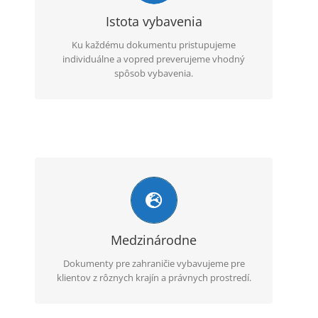
služby a priebežne sledujeme stav spracovania.
Istota vybavenia
Ku každému dokumentu pristupujeme
individuálne a vopred preverujeme vhodný
spôsob vybavenia.
Globálne skúsenosti
Vďaka medzinárodným skúsenostiam vieme
zvoliť postup vhodný pre konkrétny typ
dokumentu a krajinu použitia.
Medzinárodne
Dokumenty pre zahraničie vybavujeme pre
klientov z rôznych krajín a právnych prostredí.