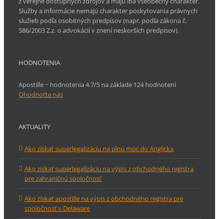
z verejne dostupných zdrojov a majú iba všeobecný charakter.
Služby a informácie nemajú charakter poskytovania právnych
služieb podľa osobitných predpisov (napr. podľa zákona č.
586/2003 Z.z. o advokácii v znení neskorších predpisov).
HODNOTENIA
Apostille ~ hodnotenia 4.7/5 na základe 124 hodnotení
Ohodnoťte nás
AKTUALITY
Ako získať superlegalizáciu na plnú moc do Anglicka
Ako získať superlegalizáciu na výpis z obchodného registra
pre zahraničnú spoločnosť
Ako získať apostille na výpis z obchodného registra pre
spoločnosť v Delaware