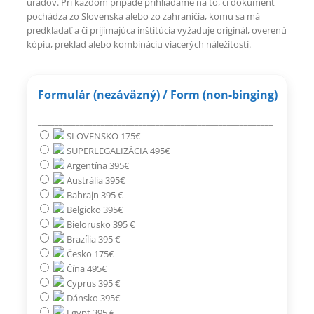
úradov. Pri každom prípade prihliadame na to, či dokument
pochádza zo Slovenska alebo zo zahraničia, komu sa má
predkladať a či prijímajúca inštitúcia vyžaduje originál, overenú
kópiu, preklad alebo kombináciu viacerých náležitostí.
Formulár (nezáväzný) / Form (non-binging)
________________________________________________________
SLOVENSKO 175€
SUPERLEGALIZÁCIA 495€
Argentína 395€
Austrália 395€
Bahrajn 395 €
Belgicko 395€
Bielorusko 395 €
Brazília 395 €
Česko 175€
Čína 495€
Cyprus 395 €
Dánsko 395€
Egypt 395 €