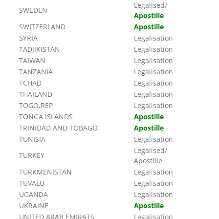
Legalised/
SWEDEN
Apostille
SWITZERLAND
Apostille
SYRIA
Legalisation
TADJIKISTAN
Legalisation
TAIWAN
Legalisation
TANZANIA
Legalisation
TCHAD
Legalisation
THAILAND
Legalisation
TOGO,REP
Legalisation
TONGA ISLANDS
Apostille
TRINIDAD AND TOBAGO
Apostille
TUNISIA
Legalisation
Legalised/
TURKEY
Apostille
TURKMENISTAN
Legalisation
TUVALU
Legalisation
UGANDA
Legalisation
UKRAINE
Apostille
UNITED ARAB EMIRATS
Legalisation