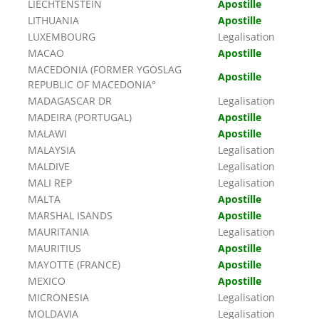
LIECHTENSTEIN
Apostille
LITHUANIA
Apostille
LUXEMBOURG
Legalisation
MACAO
Apostille
MACEDONIA (FORMER YGOSLAG
Apostille
REPUBLIC OF MACEDONIA°
MADAGASCAR DR
Legalisation
MADEIRA (PORTUGAL)
Apostille
MALAWI
Apostille
MALAYSIA
Legalisation
MALDIVE
Legalisation
MALI REP
Legalisation
MALTA
Apostille
MARSHAL ISANDS
Apostille
MAURITANIA
Legalisation
MAURITIUS
Apostille
MAYOTTE (FRANCE)
Apostille
MEXICO
Apostille
MICRONESIA
Legalisation
MOLDAVIA
Legalisation