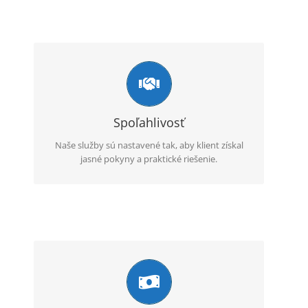
Komplexný servis
Okrem apostily zabezpečujeme aj úradné
preklady, legalizačné úkony, nostrifikácie,
aprobácie a pomoc pri získaní originálov
Spoľahlivosť
dokumentov.
Naše služby sú nastavené tak, aby klient získal
jasné pokyny a praktické riešenie.
Online komunikácia
Komunikácia prebieha e-mailom alebo
telefonicky, pričom klient má jasné informácie o