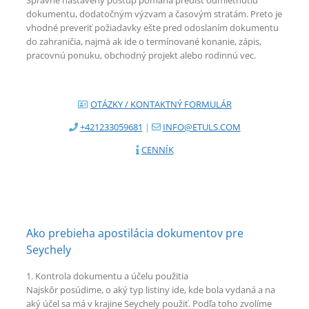
Správne nastavený postup pomáha predísť odmietnutiu
dokumentu, dodatočným výzvam a časovým stratám. Preto je
vhodné preveriť požiadavky ešte pred odoslaním dokumentu
do zahraničia, najmä ak ide o termínované konanie, zápis,
pracovnú ponuku, obchodný projekt alebo rodinnú vec.
OTÁZKY / KONTAKTNÝ FORMULÁR
+421233059681
|
INFO@ETULS.COM
CENNÍK
Ako prebieha apostilácia dokumentov pre
Seychely
1. Kontrola dokumentu a účelu použitia
Najskôr posúdime, o aký typ listiny ide, kde bola vydaná a na
aký účel sa má v krajine Seychely použiť. Podľa toho zvolíme