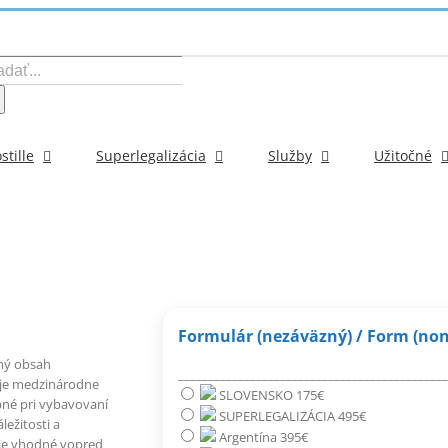
ať:
stille
Superlegalizácia
Služby
Užitočné
Formulár (nezáväzný) / Form (non
tný obsah
_____________________________________________
 je medzinárodne
SLOVENSKO 175€
bné pri vybavovaní
SUPERLEGALIZÁCIA 495€
ežitosti a
Argentína 395€
 je vhodné vopred