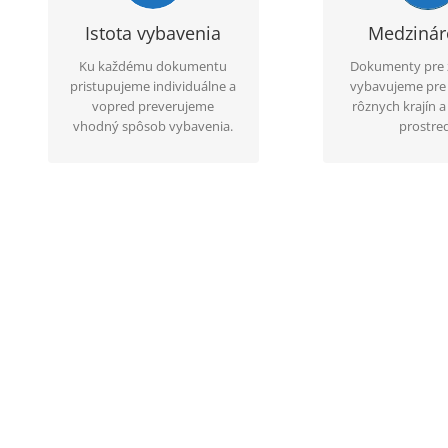
predpokladanom trvaní
skúsenostiam vi
služby a priebežne
postup vhod
Istota vybavenia
Medziná
sledujeme stav spracovania.
konkrétny typ d
Ku každému dokumentu
Dokumenty pre 
krajinu pou
pristupujeme individuálne a
vybavujeme pre 
vopred preverujeme
rôznych krajín 
vhodný spôsob vybavenia.
prostred