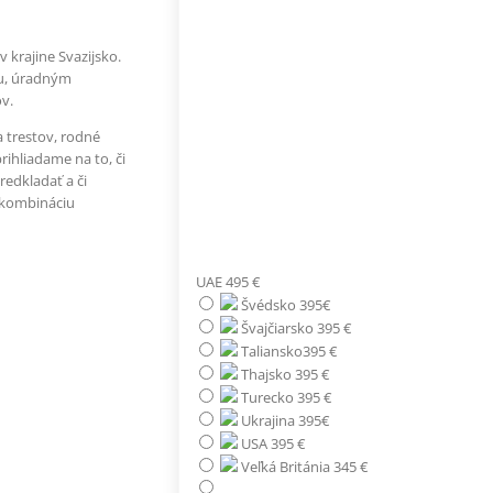
krajine Svazijsko.
ou, úradným
v.
a trestov, rodné
rihliadame na to, či
edkladať a či
o kombináciu
UAE 495 €
Švédsko 395€
Švajčiarsko 395 €
Taliansko395 €
Thajsko 395 €
Turecko 395 €
Ukrajina 395€
USA 395 €
Veľká Británia 345 €