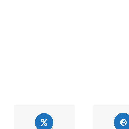
Overený postup
Globálne sk
Klientov informujeme o
Vďaka medzin