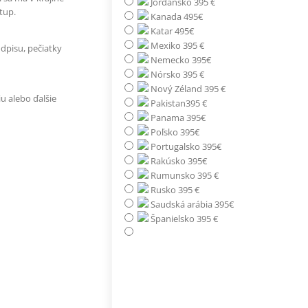
Jordánsko 395 €
tup.
Kanada 495€
Katar 495€
Mexiko 395 €
dpisu, pečiatky
Nemecko 395€
Nórsko 395 €
Nový Zéland 395 €
u alebo ďalšie
Pakistan395 €
Panama 395€
Poľsko 395€
Portugalsko 395€
Rakúsko 395€
Rumunsko 395 €
Rusko 395 €
Saudská arábia 395€
Španielsko 395 €