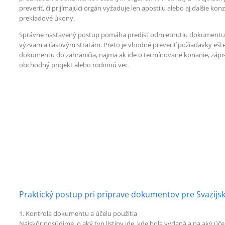
preveriť, či prijímajúci orgán vyžaduje len apostilu alebo aj ďalšie konz
prekladové úkony.
Správne nastavený postup pomáha predísť odmietnutiu dokument
výzvam a časovým stratám. Preto je vhodné preveriť požiadavky ešt
dokumentu do zahraničia, najmä ak ide o termínované konanie, zápi
obchodný projekt alebo rodinnú vec.
Praktický postup pri príprave dokumentov pre Svazijs
1. Kontrola dokumentu a účelu použitia
Najskôr posúdime, o aký typ listiny ide, kde bola vydaná a na aký účel