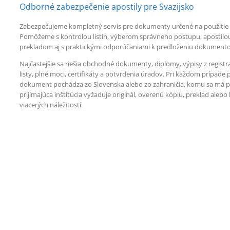
Odborné zabezpečenie apostily pre Svazijsko
Zabezpečujeme kompletný servis pre dokumenty určené na použitie v 
Pomôžeme s kontrolou listín, výberom správneho postupu, apostil
prekladom aj s praktickými odporúčaniami k predloženiu dokumento
Najčastejšie sa riešia obchodné dokumenty, diplomy, výpisy z registr
listy, plné moci, certifikáty a potvrdenia úradov. Pri každom prípade p
dokument pochádza zo Slovenska alebo zo zahraničia, komu sa má pr
prijímajúca inštitúcia vyžaduje originál, overenú kópiu, preklad aleb
viacerých náležitostí.