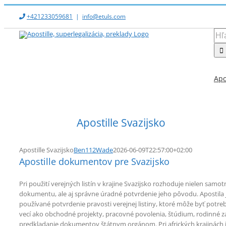
Skip
+421233059681
|
info@etuls.com
to
content
Hľad
Apo
Apostille Svazijsko
Apostille Svazijsko
Ben112Wade
2026-06-09T22:57:00+02:00
Apostille dokumentov pre Svazijsko
Pri použití verejných listín v krajine Svazijsko rozhoduje nielen samo
dokumentu, ale aj správne úradné potvrdenie jeho pôvodu. Apostila
používané potvrdenie pravosti verejnej listiny, ktoré môže byť potre
vecí ako obchodné projekty, pracovné povolenia, štúdium, rodinné zál
predkladanie dokumentov štátnym orgánom. Pri afrických krajinách