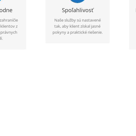
eme zvoliť
zabezpečujeme aj úradné
ný pre
preklady, legalizačné úkony,
rodne
Spoľahlivosť
okumentu a
nostrifikácie, aprobácie a
zahraničie
Naše služby sú nastavené
žitia.
pomoc pri získaní originálov
klientov z
tak, aby klient získal jasné
dokumentov.
a právnych
pokyny a praktické riešenie.
í.