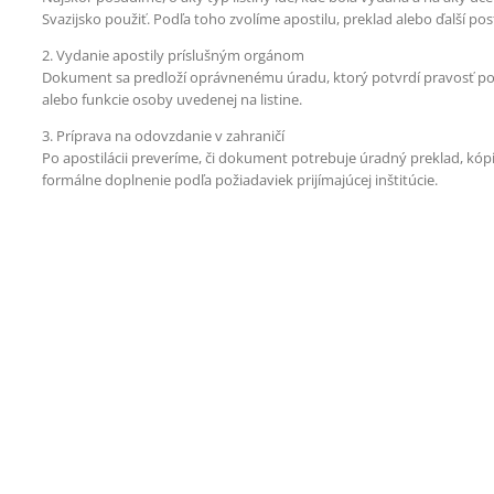
Svazijsko použiť. Podľa toho zvolíme apostilu, preklad alebo ďalší pos
2. Vydanie apostily príslušným orgánom
Dokument sa predloží oprávnenému úradu, ktorý potvrdí pravosť po
alebo funkcie osoby uvedenej na listine.
3. Príprava na odovzdanie v zahraničí
Po apostilácii preveríme, či dokument potrebuje úradný preklad, kópi
formálne doplnenie podľa požiadaviek prijímajúcej inštitúcie.