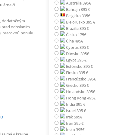
Austrália 395€
ulárne či
Bahrajn 395 €
Belgicko 395€
u, dodatočným
Bielorusko 395 €
e pred odoslaním
Brazília 395 €
s, pracovnú ponuku,
Česko 175€
Čína 495€
Cyprus 395 €
Dánsko 395€
Egypt 395 €
Estónsko 395 €
Fínsko 395 €
Francúzsko 395€
Grécko 395 €
Holandsko 395€
Hong Kong 495€
India 395 €
Israel 395 €
ko
Irak 595€
Irán 395 €
Írsko 395€
 sa má v krajine