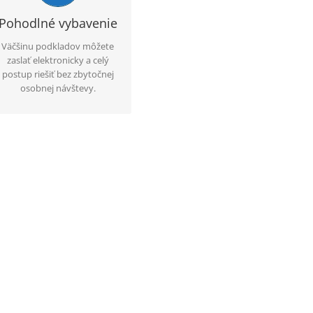
mailom alebo telefonicky,
pričom klient má jasné
Pohodlné vybavenie
informácie o ďalšom
Väčšinu podkladov môžete
postupe.
zaslať elektronicky a celý
postup riešiť bez zbytočnej
osobnej návštevy.