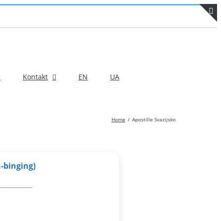
T
S
B
A
Kontakt
EN
UA
Home
Apostille Svazijsko
-binging)
___________