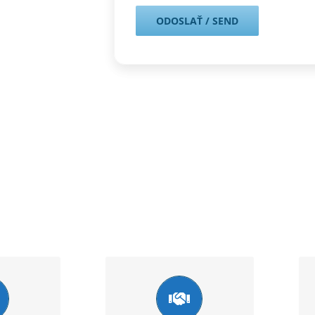
úsenosti
Komplexný servis
árodným
Okrem apostily