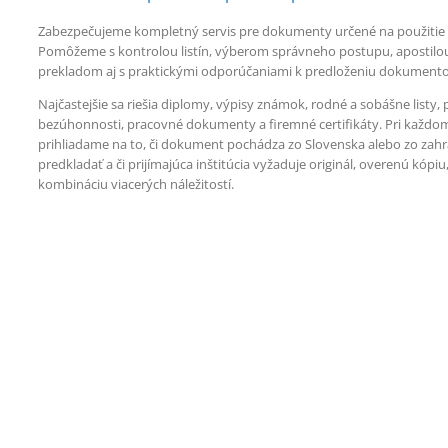
Zabezpečujeme kompletný servis pre dokumenty určené na použitie v
Pomôžeme s kontrolou listín, výberom správneho postupu, apostil
prekladom aj s praktickými odporúčaniami k predloženiu dokumento
Najčastejšie sa riešia diplomy, výpisy známok, rodné a sobášne listy,
bezúhonnosti, pracovné dokumenty a firemné certifikáty. Pri každo
prihliadame na to, či dokument pochádza zo Slovenska alebo zo zah
predkladať a či prijímajúca inštitúcia vyžaduje originál, overenú kópiu
kombináciu viacerých náležitostí.