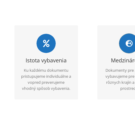
Overený postup
Globálne sk
Klientov informujeme o
Vďaka medzin
predpokladanom trvaní
skúsenostiam vi
služby a priebežne
postup vhod
Istota vybavenia
Medziná
sledujeme stav spracovania.
konkrétny typ d
Ku každému dokumentu
Dokumenty pre 
krajinu pou
pristupujeme individuálne a
vybavujeme pre 
vopred preverujeme
rôznych krajín 
vhodný spôsob vybavenia.
prostred