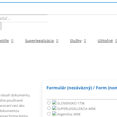
ať:
stille
Superlegalizácia
Služby
Užitočné
Formulár (nezáväzný) / Form (non
tný obsah dokumentu,
_____________________________________________
odne používané
SLOVENSKO 175€
avovaní vecí ako
SUPERLEGALIZÁCIA 495€
e dokumentov
Argentína 395€
snej forme listiny,