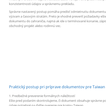
konzistentnosti údajov a správnemu prekladu.
Správne nastavený postup pomáha predísť odmietnutiu dokument
výzvam a časovým stratám. Preto je vhodné preveriť požiadavky ešt
dokumentu do zahraničia, najmä ak ide o termínované konanie, zápi
obchodný projekt alebo rodinnú vec.
Praktický postup pri príprave dokumentov pre Taiwan
1. Predbežné preverenie formálnych náležitostí
Ešte pred podaním skontrolujeme, či dokument obsahuje správne pod
údaje potrebné na ďalšie overenie pre krajinu Taiwan.