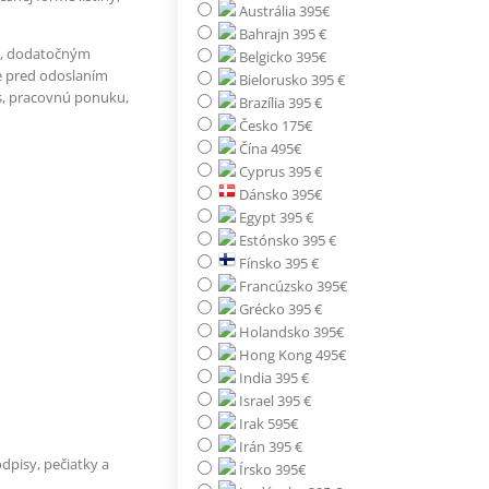
Austrália 395€
Bahrajn 395 €
u, dodatočným
Belgicko 395€
e pred odoslaním
Bielorusko 395 €
s, pracovnú ponuku,
Brazília 395 €
Česko 175€
Čína 495€
Cyprus 395 €
Dánsko 395€
Egypt 395 €
Estónsko 395 €
Fínsko 395 €
Francúzsko 395€
Grécko 395 €
Holandsko 395€
Hong Kong 495€
India 395 €
Israel 395 €
Irak 595€
Irán 395 €
pisy, pečiatky a
Írsko 395€