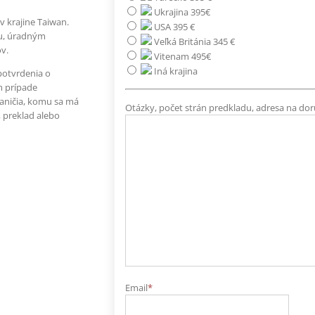
Ukrajina 395€
 krajine Taiwan.
USA 395 €
ou, úradným
Veľká Británia 345 €
v.
Vitenam 495€
Iná krajina
 potvrdenia o
m prípade
raničia, komu sa má
Otázky, počet strán predkladu, adresa na dor
, preklad alebo
Email
*