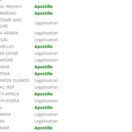
a, Western
Apostille
 MARINO
Apostille
 TOME AND
Legalisation
CIPE
I-ARABIA
Legalisation
EGAL
Legalisation
HELLES
Apostille
RA LEONE
Legalisation
GAPORE
Legalisation
AKIA
Apostille
VENIA
Apostille
OMON ISLANDS
Legalisation
LI REP
Legalisation
H AFRICA
Apostille
TH-KOREA
Legalisation
N
Apostille
LANKA
Legalisation
AN
Legalisation
INAM
Apostille