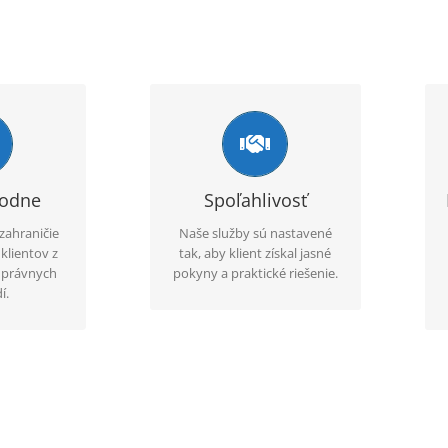
úsenosti
Komplexný servis
árodným
Okrem apostily
eme zvoliť
zabezpečujeme aj úradné
ný pre
preklady, legalizačné úkony,
rodne
Spoľahlivosť
okumentu a
nostrifikácie, aprobácie a
zahraničie
Naše služby sú nastavené
žitia.
pomoc pri získaní originálov
klientov z
tak, aby klient získal jasné
dokumentov.
a právnych
pokyny a praktické riešenie.
í.