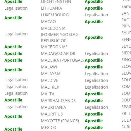
Apostille
LIECHTENSTEIN
Apostille
Samo
Legalisation
LITHUANIA
Apostille
SAN
D
LUXEMBOURG
Legalisation
Apostille
SAO
MACAO
Apostille
PRIN
MACEDONIA
SAUD
Legalisation
(FORMER YGOSLAG
Apostille
SEN
REPUBLIC OF
SEYC
Apostille
MACEDONIA°
SIER
Apostille
MADAGASCAR DR
Legalisation
SIN
Apostille
MADEIRA (PORTUGAL)
Apostille
SLOV
MALAWI
Apostille
Apostille
SLO
MALAYSIA
Legalisation
Legalisation
SOL
MALDIVE
Legalisation
Legalisation
SOMA
MALI REP
Legalisation
Legalisation
SOUT
MALTA
Apostille
Apostille
SOU
MARSHAL ISANDS
Apostille
Legalisation
SPAI
MAURITANIA
Legalisation
SRI 
MAURITIUS
Apostille
Apostille
SUD
MAYOTTE (FRANCE)
Apostille
SUR
MEXICO
Apostille
Apostille