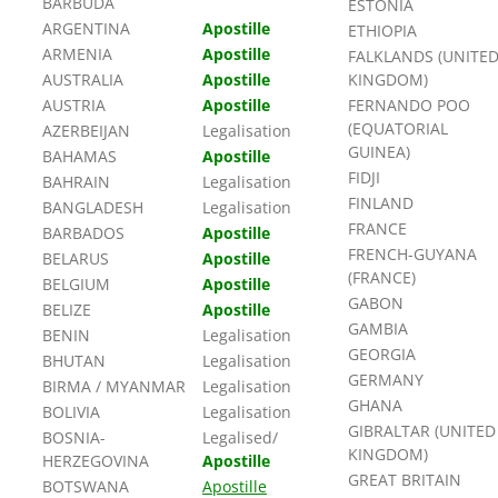
BARBUDA
ESTONIA
ARGENTINA
Apostille
ETHIOPIA
ARMENIA
Apostille
FALKLANDS (UNITE
AUSTRALIA
Apostille
KINGDOM)
AUSTRIA
Apostille
FERNANDO POO
(EQUATORIAL
AZERBEIJAN
Legalisation
GUINEA)
BAHAMAS
Apostille
FIDJI
BAHRAIN
Legalisation
FINLAND
BANGLADESH
Legalisation
FRANCE
BARBADOS
Apostille
FRENCH-GUYANA
BELARUS
Apostille
(FRANCE)
BELGIUM
Apostille
GABON
BELIZE
Apostille
GAMBIA
BENIN
Legalisation
GEORGIA
BHUTAN
Legalisation
GERMANY
BIRMA / MYANMAR
Legalisation
GHANA
BOLIVIA
Legalisation
GIBRALTAR (UNITED
BOSNIA-
Legalised/
KINGDOM)
HERZEGOVINA
Apostille
GREAT BRITAIN
BOTSWANA
Apostille