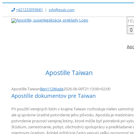
Skip
+421233059681
|
info@etuls.com
to
content
Hľad
Apo
Apostille Taiwan
Apostille Taiwan
Ben112Wade
2026-06-09T21:13:00+02:00
Apostille dokumentov pre Taiwan
Pri použití verejných listín v krajine Taiwan rozhoduje nielen samo
ale aj správne úradné potvrdenie jeho pôvodu. Apostila je medzinár
potvrdenie pravosti verejnej listiny, ktoré môže byť potrebné pri vyb
štúdium, zamestnanie, pobyt, obchodnú spoluprácu a predkladani
miestnym úradom. Ázijské inštitúcie často venujú veľkú pozornosť pre