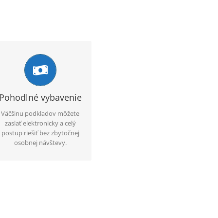
Online komunikácia
Komunikácia prebieha e-
mailom alebo telefonicky,
pričom klient má jasné
Pohodlné vybavenie
informácie o ďalšom
Väčšinu podkladov môžete
postupe.
zaslať elektronicky a celý
postup riešiť bez zbytočnej
osobnej návštevy.