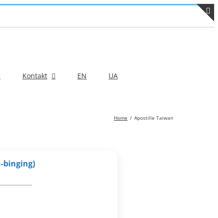
T
S
B
A
Kontakt
EN
UA
Home
Apostille Taiwan
-binging)
___________