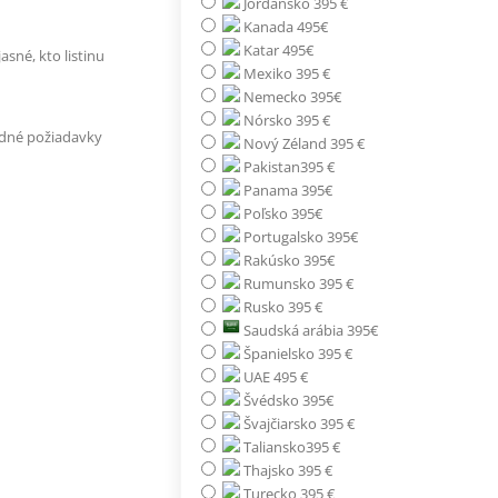
Jordánsko 395 €
Kanada 495€
Katar 495€
sné, kto listinu
Mexiko 395 €
Nemecko 395€
Nórsko 395 €
dné požiadavky
Nový Zéland 395 €
Pakistan395 €
Panama 395€
Poľsko 395€
Portugalsko 395€
Rakúsko 395€
Rumunsko 395 €
Rusko 395 €
Saudská arábia 395€
Španielsko 395 €
UAE 495 €
Švédsko 395€
Švajčiarsko 395 €
Taliansko395 €
Thajsko 395 €
Turecko 395 €