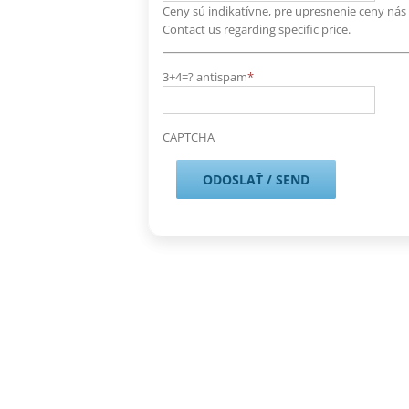
Ceny sú indikatívne, pre upresnenie ceny nás k
Contact us regarding specific price.
3+4=? antispam
*
CAPTCHA