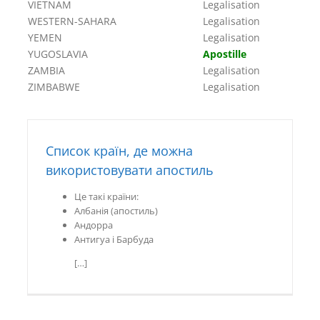
VIETNAM
Legalisation
WESTERN-SAHARA
Legalisation
YEMEN
Legalisation
YUGOSLAVIA
Apostille
ZAMBIA
Legalisation
ZIMBABWE
Legalisation
Список країн, де можна
використовувати апостиль
Це такі країни:
Албанія (апостиль)
Андорра
Антигуа і Барбуда
[…]