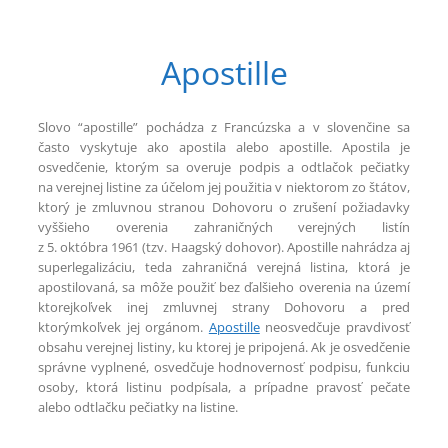
Apostille
Slovo “apostille” pochádza z Francúzska a v slovenčine sa
často vyskytuje ako apostila alebo apostille. Apostila je
osvedčenie, ktorým sa overuje podpis a odtlačok pečiatky
na verejnej listine za účelom jej použitia v niektorom zo štátov,
ktorý je zmluvnou stranou Dohovoru o zrušení požiadavky
vyššieho overenia zahraničných verejných listín
z 5. októbra 1961 (tzv. Haagský dohovor). Apostille nahrádza aj
superlegalizáciu, teda zahraničná verejná listina, ktorá je
apostilovaná, sa môže použiť bez ďalšieho overenia na území
ktorejkoľvek inej zmluvnej strany Dohovoru a pred
ktorýmkoľvek jej orgánom.
Apostille
neosvedčuje pravdivosť
obsahu verejnej listiny, ku ktorej je pripojená. Ak je osvedčenie
správne vyplnené, osvedčuje hodnovernosť podpisu, funkciu
osoby, ktorá listinu podpísala, a prípadne pravosť pečate
alebo odtlačku pečiatky na listine.