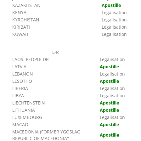
KAZAKHSTAN
Apostille
KENYA
Legalisation
KYRGHISTAN
Legalisation
KIRIBATI
Legalisation
KUWAIT
Legalisation
L-R
LAOS, PEOPLE DR
Legalisation
LATVIA
Apostille
LEBANON
Legalisation
LESOTHO
Apostille
LIBERIA
Legalisation
LIBYA
Legalisation
LIECHTENSTEIN
Apostille
LITHUANIA
Apostille
LUXEMBOURG
Legalisation
MACAO
Apostille
MACEDONIA (FORMER YGOSLAG
Apostille
REPUBLIC OF MACEDONIA°