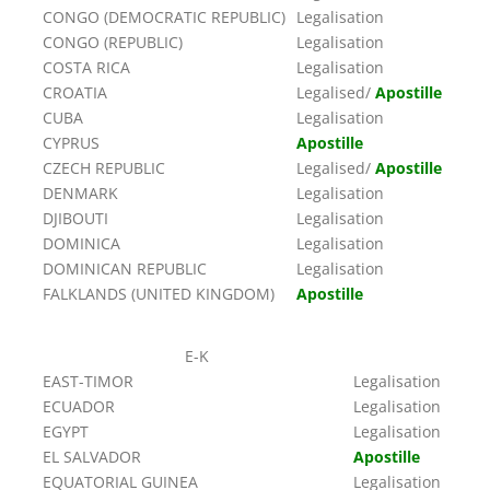
CONGO (DEMOCRATIC REPUBLIC)
Legalisation
CONGO (REPUBLIC)
Legalisation
COSTA RICA
Legalisation
CROATIA
Legalised/
Apostille
CUBA
Legalisation
CYPRUS
Apostille
CZECH REPUBLIC
Legalised/
Apostille
DENMARK
Legalisation
DJIBOUTI
Legalisation
DOMINICA
Legalisation
DOMINICAN REPUBLIC
Legalisation
FALKLANDS (UNITED KINGDOM)
Apostille
E-K
EAST-TIMOR
Legalisation
ECUADOR
Legalisation
EGYPT
Legalisation
EL SALVADOR
Apostille
EQUATORIAL GUINEA
Legalisation