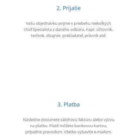
2. Prijatie
Vašu objednávku prijme v priebehu niekoľkých
chvíľ špecialista z daného odboru, napr. účtovník,
technik, dizajnér, prekladateľ, právnik atď.
3. Platba
Následne dostanete zálohovú faktúru alebo výzvu
na platbu. Platiť môžete bankovou kartou,
prípadne prevodom. Všetko vybavíte e-mailom.