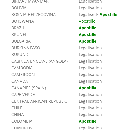
BIRMA / MYANMAR
Legalisation
BOLIVIA
Legalisation
BOSNIA-HERZEGOVINA
Legalised/
Apostille
BOTSWANA
Apostille
BRAZIL
Apostille
BRUNEI
Apostille
BULGARIA
Apostille
BURKINA FASO
Legalisation
BURUNDI
Legalisation
CABINDA ENCLAVE (ANGOLA)
Legalisation
CAMBODIA
Legalisation
CAMEROON
Legalisation
CANADA
Legalisation
CANARIES (SPAIN)
Apostille
CAPE VERDE
Legalisation
CENTRAL-AFRICAN REPUBLIC
Legalisation
CHILE
Legalisation
CHINA
Legalisation
COLOMBIA
Apostille
COMOROS
Legalisation