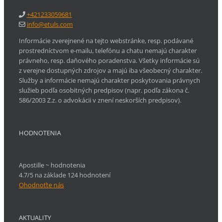
+421233059681
info@etuls.com
Informácie zverejnené na tejto webstránke, resp. podávané
prostredníctvom e-mailu, telefónu a chatu nemajú charakter
právneho, resp. daňového poradenstva. Všetky informácie sú
z verejne dostupných zdrojov a majú iba všeobecný charakter.
Služby a informácie nemajú charakter poskytovania právnych
služieb podľa osobitných predpisov (napr. podľa zákona č.
586/2003 Z.z. o advokácii v znení neskorších predpisov).
HODNOTENIA
Apostille ~ hodnotenia
4.7/5 na základe 124 hodnotení
Ohodnoťte nás
AKTUALITY