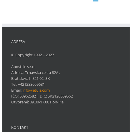
ADRESA
© Copyright 1992 – 2027
Apostille s.r.o.
Adresa:
Trnavská cesta 82A
,
Bratislava
II
821 02
,
SK
Tel:
+421233059681
Email:
info@etuls.com
IČO: 50962582
| DIČ:
SK2120559562
Otvorené:
09.00-17.00 Pon-Pia
KONTAKT