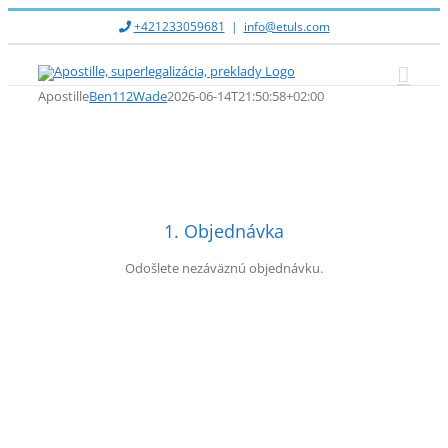
Skip
+421233059681
|
info@etuls.com
to
content
Apostille
Ben112Wade
2026-06-14T21:50:58+02:00
1. Objednávka
Odošlete nezáväznú objednávku.