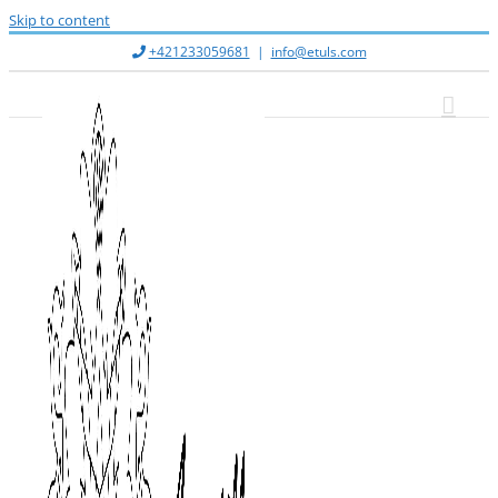
Skip to content
+421233059681
|
info@etuls.com