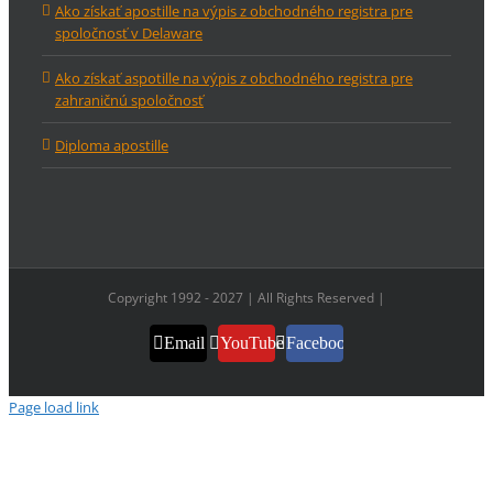
Ako získať apostille na výpis z obchodného registra pre
spoločnosť v Delaware
Ako získať aspotille na výpis z obchodného registra pre
zahraničnú spoločnosť
Diploma apostille
Copyright 1992 - 2027 | All Rights Reserved |
Email
YouTube
Facebook
Page load link