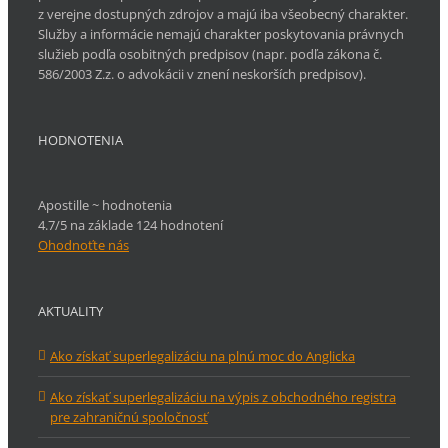
z verejne dostupných zdrojov a majú iba všeobecný charakter.
Služby a informácie nemajú charakter poskytovania právnych
služieb podľa osobitných predpisov (napr. podľa zákona č.
586/2003 Z.z. o advokácii v znení neskorších predpisov).
HODNOTENIA
Apostille ~ hodnotenia
4.7/5 na základe 124 hodnotení
Ohodnoťte nás
AKTUALITY
Ako získať superlegalizáciu na plnú moc do Anglicka
Ako získať superlegalizáciu na výpis z obchodného registra
pre zahraničnú spoločnosť