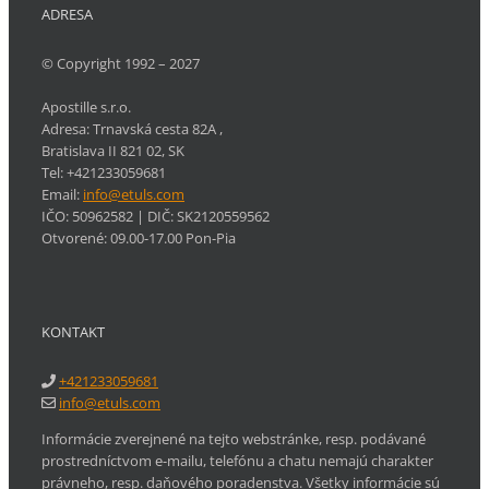
ADRESA
© Copyright 1992 – 2027
Apostille s.r.o.
Adresa:
Trnavská cesta 82A
,
Bratislava
II
821 02
,
SK
Tel:
+421233059681
Email:
info@etuls.com
IČO: 50962582
| DIČ:
SK2120559562
Otvorené:
09.00-17.00 Pon-Pia
KONTAKT
+421233059681
info@etuls.com
Informácie zverejnené na tejto webstránke, resp. podávané
prostredníctvom e-mailu, telefónu a chatu nemajú charakter
právneho, resp. daňového poradenstva. Všetky informácie sú